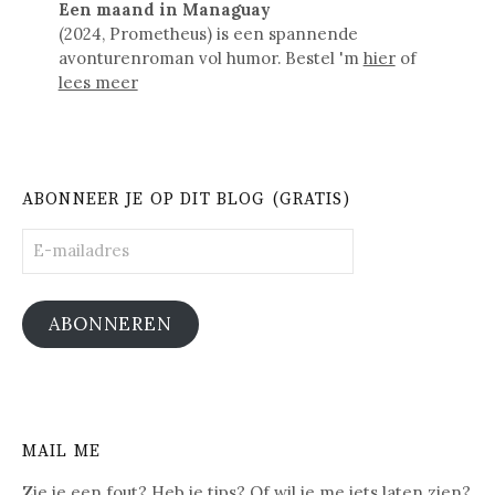
Een maand in Managuay
(2024, Prometheus) is een spannende
avonturenroman vol humor. Bestel 'm
hier
of
lees meer
ABONNEER JE OP DIT BLOG (GRATIS)
E-
mailadres
ABONNEREN
MAIL ME
Zie je een fout? Heb je tips? Of wil je me iets laten zien?