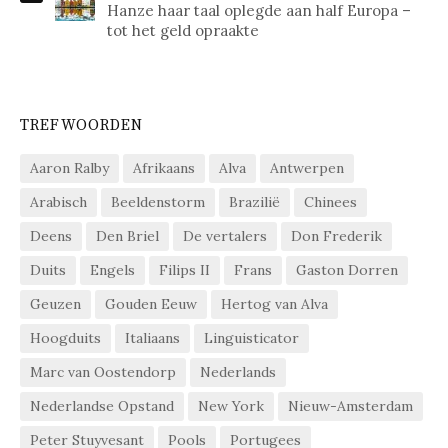
Hanze haar taal oplegde aan half Europa –
tot het geld opraakte
TREFWOORDEN
Aaron Ralby
Afrikaans
Alva
Antwerpen
Arabisch
Beeldenstorm
Brazilië
Chinees
Deens
Den Briel
De vertalers
Don Frederik
Duits
Engels
Filips II
Frans
Gaston Dorren
Geuzen
Gouden Eeuw
Hertog van Alva
Hoogduits
Italiaans
Linguisticator
Marc van Oostendorp
Nederlands
Nederlandse Opstand
New York
Nieuw-Amsterdam
Peter Stuyvesant
Pools
Portugees