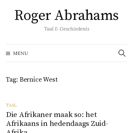
Naar
Roger Abrahams
inhoud
springen
Taal & Geschiedenis
Zoeke
naar:
MENU
Tag:
Bernice West
TAAL
Die Afrikaner maak so: het
Afrikaans in hedendaags Zuid-
Afrika