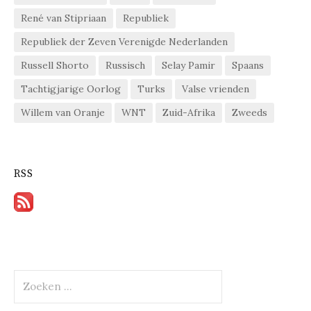
René van Stipriaan
Republiek
Republiek der Zeven Verenigde Nederlanden
Russell Shorto
Russisch
Selay Pamir
Spaans
Tachtigjarige Oorlog
Turks
Valse vrienden
Willem van Oranje
WNT
Zuid-Afrika
Zweeds
RSS
Zoeken
naar: