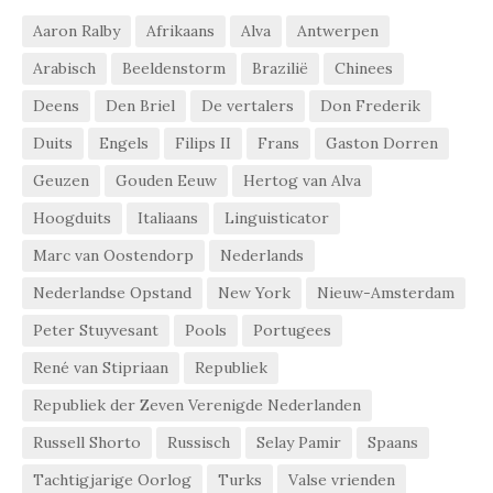
Aaron Ralby
Afrikaans
Alva
Antwerpen
Arabisch
Beeldenstorm
Brazilië
Chinees
Deens
Den Briel
De vertalers
Don Frederik
Duits
Engels
Filips II
Frans
Gaston Dorren
Geuzen
Gouden Eeuw
Hertog van Alva
Hoogduits
Italiaans
Linguisticator
Marc van Oostendorp
Nederlands
Nederlandse Opstand
New York
Nieuw-Amsterdam
Peter Stuyvesant
Pools
Portugees
René van Stipriaan
Republiek
Republiek der Zeven Verenigde Nederlanden
Russell Shorto
Russisch
Selay Pamir
Spaans
Tachtigjarige Oorlog
Turks
Valse vrienden