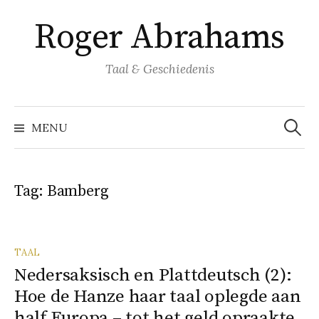
Naar
Roger Abrahams
inhoud
springen
Taal & Geschiedenis
Zoeke
naar:
MENU
Tag:
Bamberg
TAAL
Nedersaksisch en Plattdeutsch (2):
Hoe de Hanze haar taal oplegde aan
half Europa – tot het geld opraakte