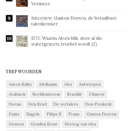
Vermeer
Interview: Gaston Dorren, de betaalbare
talenkenner
1572: Waarin Alva’s blik, door al die
watergeuzen, troebel wordt (2)
TREFWOORDEN
Aaron Ralby
Afrikaans
Alva
Antwerpen
Arabisch
Beeldenstorm
Brazilië
Chinees
Deens
Den Briel
De vertalers
Don Frederik
Duits
Engels
Filips II
Frans
Gaston Dorren
Geuzen
Gouden Eeuw
Hertog van Alva