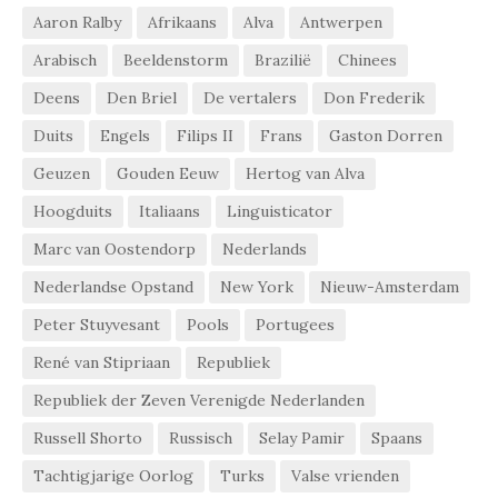
Aaron Ralby
Afrikaans
Alva
Antwerpen
Arabisch
Beeldenstorm
Brazilië
Chinees
Deens
Den Briel
De vertalers
Don Frederik
Duits
Engels
Filips II
Frans
Gaston Dorren
Geuzen
Gouden Eeuw
Hertog van Alva
Hoogduits
Italiaans
Linguisticator
Marc van Oostendorp
Nederlands
Nederlandse Opstand
New York
Nieuw-Amsterdam
Peter Stuyvesant
Pools
Portugees
René van Stipriaan
Republiek
Republiek der Zeven Verenigde Nederlanden
Russell Shorto
Russisch
Selay Pamir
Spaans
Tachtigjarige Oorlog
Turks
Valse vrienden