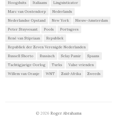
Hoogduits
Italiaans
Linguisticator
Marc van Oostendorp
Nederlands
Nederlandse Opstand
New York
Nieuw-Amsterdam
Peter Stuyvesant
Pools
Portugees
René van Stipriaan
Republiek
Republiek der Zeven Verenigde Nederlanden
Russell Shorto
Russisch
Selay Pamir
Spaans
Tachtigjarige Oorlog
Turks
Valse vrienden
Willem van Oranje
WNT
Zuid-Afrika
Zweeds
© 2026
Roger Abrahams