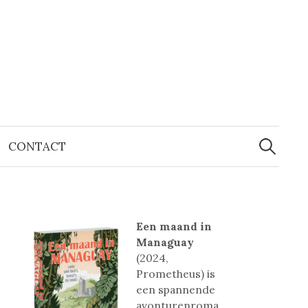
Zoeken
naar:
CONTACT
Een maand in
Managuay
(2024,
Prometheus) is
een spannende
avonturenroma