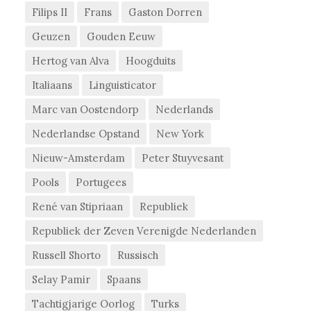
Filips II
Frans
Gaston Dorren
Geuzen
Gouden Eeuw
Hertog van Alva
Hoogduits
Italiaans
Linguisticator
Marc van Oostendorp
Nederlands
Nederlandse Opstand
New York
Nieuw-Amsterdam
Peter Stuyvesant
Pools
Portugees
René van Stipriaan
Republiek
Republiek der Zeven Verenigde Nederlanden
Russell Shorto
Russisch
Selay Pamir
Spaans
Tachtigjarige Oorlog
Turks