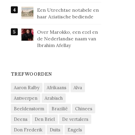
Een Utrechtse notabele en
haar Aziatische bediende
Over Marokko, een ezel en
de Nederlandse naam van
Ibrahim Afellay
TREFWOORDEN
Aaron Ralby
Afrikaans
Alva
Antwerpen
Arabisch
Beeldenstorm
Brazilië
Chinees
Deens
Den Briel
De vertalers
Don Frederik
Duits
Engels