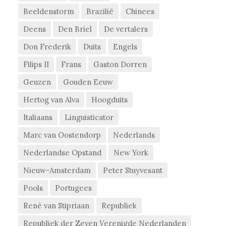
Beeldenstorm
Brazilië
Chinees
Deens
Den Briel
De vertalers
Don Frederik
Duits
Engels
Filips II
Frans
Gaston Dorren
Geuzen
Gouden Eeuw
Hertog van Alva
Hoogduits
Italiaans
Linguisticator
Marc van Oostendorp
Nederlands
Nederlandse Opstand
New York
Nieuw-Amsterdam
Peter Stuyvesant
Pools
Portugees
René van Stipriaan
Republiek
Republiek der Zeven Verenigde Nederlanden