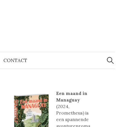
Zoeken
naar:
CONTACT
Een maand in
Managuay
(2024,
Prometheus) is
een spannende
avonturenroma