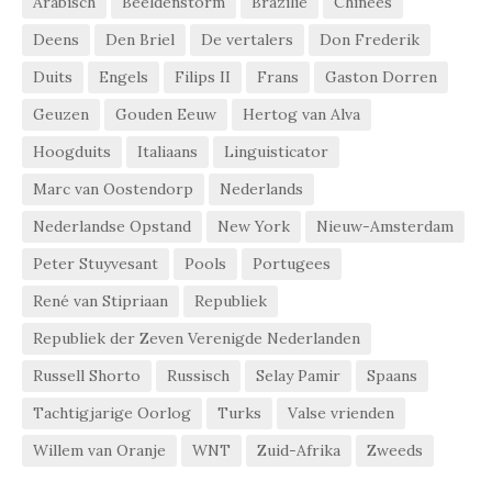
Arabisch
Beeldenstorm
Brazilië
Chinees
Deens
Den Briel
De vertalers
Don Frederik
Duits
Engels
Filips II
Frans
Gaston Dorren
Geuzen
Gouden Eeuw
Hertog van Alva
Hoogduits
Italiaans
Linguisticator
Marc van Oostendorp
Nederlands
Nederlandse Opstand
New York
Nieuw-Amsterdam
Peter Stuyvesant
Pools
Portugees
René van Stipriaan
Republiek
Republiek der Zeven Verenigde Nederlanden
Russell Shorto
Russisch
Selay Pamir
Spaans
Tachtigjarige Oorlog
Turks
Valse vrienden
Willem van Oranje
WNT
Zuid-Afrika
Zweeds