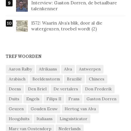
Interview: Gaston Dorren, de betaalbare
talenkenner
1572: Waarin Alva’s blik, door al die
watergeuzen, troebel wordt (2)
TREFWOORDEN
Aaron Ralby
Afrikaans
Alva
Antwerpen
Arabisch
Beeldenstorm
Brazilië
Chinees
Deens
Den Briel
De vertalers
Don Frederik
Duits
Engels
Filips II
Frans
Gaston Dorren
Geuzen
Gouden Eeuw
Hertog van Alva
Hoogduits
Italiaans
Linguisticator
Marc van Oostendorp
Nederlands