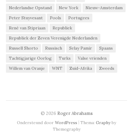
Nederlandse Opstand
New York
Nieuw-Amsterdam
Peter Stuyvesant
Pools
Portugees
René van Stipriaan
Republiek
Republiek der Zeven Verenigde Nederlanden
Russell Shorto
Russisch
Selay Pamir
Spaans
Tachtigjarige Oorlog
Turks
Valse vrienden
Willem van Oranje
WNT
Zuid-Afrika
Zweeds
© 2026
Roger Abrahams
|
Ondersteund door
WordPress
Thema:
Graphy
by
Themegraphy