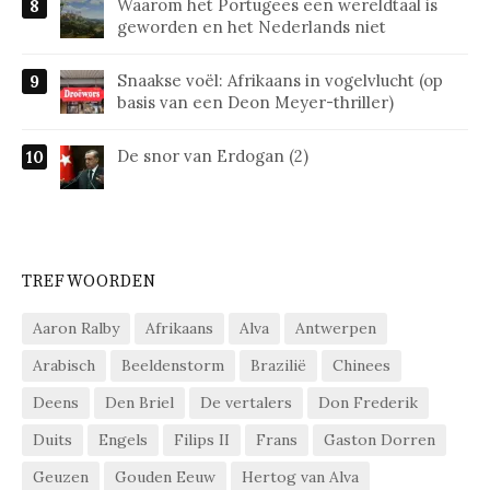
Waarom het Portugees een wereldtaal is
geworden en het Nederlands niet
Snaakse voël: Afrikaans in vogelvlucht (op
basis van een Deon Meyer-thriller)
De snor van Erdogan (2)
TREFWOORDEN
Aaron Ralby
Afrikaans
Alva
Antwerpen
Arabisch
Beeldenstorm
Brazilië
Chinees
Deens
Den Briel
De vertalers
Don Frederik
Duits
Engels
Filips II
Frans
Gaston Dorren
Geuzen
Gouden Eeuw
Hertog van Alva