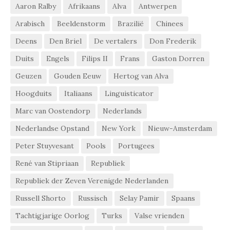
Aaron Ralby
Afrikaans
Alva
Antwerpen
Arabisch
Beeldenstorm
Brazilië
Chinees
Deens
Den Briel
De vertalers
Don Frederik
Duits
Engels
Filips II
Frans
Gaston Dorren
Geuzen
Gouden Eeuw
Hertog van Alva
Hoogduits
Italiaans
Linguisticator
Marc van Oostendorp
Nederlands
Nederlandse Opstand
New York
Nieuw-Amsterdam
Peter Stuyvesant
Pools
Portugees
René van Stipriaan
Republiek
Republiek der Zeven Verenigde Nederlanden
Russell Shorto
Russisch
Selay Pamir
Spaans
Tachtigjarige Oorlog
Turks
Valse vrienden