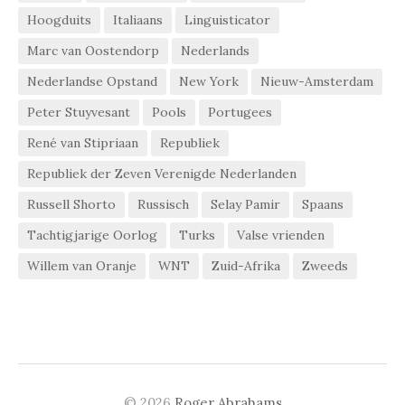
Hoogduits
Italiaans
Linguisticator
Marc van Oostendorp
Nederlands
Nederlandse Opstand
New York
Nieuw-Amsterdam
Peter Stuyvesant
Pools
Portugees
René van Stipriaan
Republiek
Republiek der Zeven Verenigde Nederlanden
Russell Shorto
Russisch
Selay Pamir
Spaans
Tachtigjarige Oorlog
Turks
Valse vrienden
Willem van Oranje
WNT
Zuid-Afrika
Zweeds
© 2026
Roger Abrahams