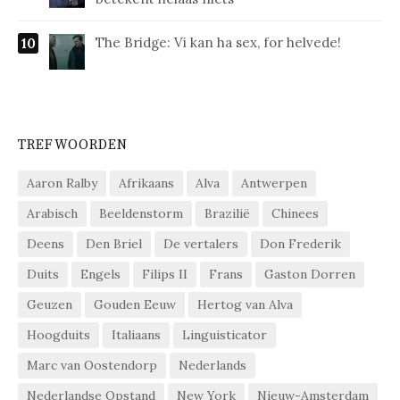
The Bridge: Vi kan ha sex, for helvede!
TREFWOORDEN
Aaron Ralby
Afrikaans
Alva
Antwerpen
Arabisch
Beeldenstorm
Brazilië
Chinees
Deens
Den Briel
De vertalers
Don Frederik
Duits
Engels
Filips II
Frans
Gaston Dorren
Geuzen
Gouden Eeuw
Hertog van Alva
Hoogduits
Italiaans
Linguisticator
Marc van Oostendorp
Nederlands
Nederlandse Opstand
New York
Nieuw-Amsterdam