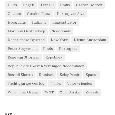
Duits
Engels
Filips II
Frans
Gaston Dorren
Geuzen
Gouden Eeuw
Hertog van Alva
Hoogduits
Italiaans
Linguisticator
Marc van Oostendorp
Nederlands
Nederlandse Opstand
New York
Nieuw-Amsterdam
Peter Stuyvesant
Pools
Portugees
René van Stipriaan
Republiek
Republiek der Zeven Verenigde Nederlanden
Russell Shorto
Russisch
Selay Pamir
Spaans
Tachtigjarige Oorlog
Turks
Valse vrienden
Willem van Oranje
WNT
Zuid-Afrika
Zweeds
RSS