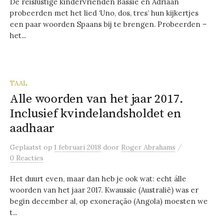
De reislustige kindervrienden Bassie en Adriaan
probeerden met het lied ‘Uno, dos, tres’ hun kijkertjes
een paar woorden Spaans bij te brengen. Probeerden –
het...
TAAL
Alle woorden van het jaar 2017.
Inclusief kvindelandsholdet en
aadhaar
/
Geplaatst
op
1 februari 2018
door
Roger Abrahams
0 Reacties
Het duurt even, maar dan heb je ook wat: echt álle
woorden van het jaar 2017. Kwaussie (Australië) was er
begin december al, op exoneração (Angola) moesten we
t...