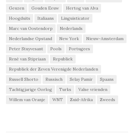
Geuzen
Gouden Eeuw
Hertog van Alva
Hoogduits
Italiaans
Linguisticator
Marc van Oostendorp
Nederlands
Nederlandse Opstand
New York
Nieuw-Amsterdam
Peter Stuyvesant
Pools
Portugees
René van Stipriaan
Republiek
Republiek der Zeven Verenigde Nederlanden
Russell Shorto
Russisch
Selay Pamir
Spaans
Tachtigjarige Oorlog
Turks
Valse vrienden
Willem van Oranje
WNT
Zuid-Afrika
Zweeds