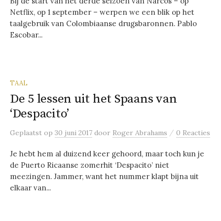
Bij de start van het derde seizoen van Narcos – op
Netflix, op 1 september – werpen we een blik op het
taalgebruik van Colombiaanse drugsbaronnen. Pablo
Escobar...
TAAL
De 5 lessen uit het Spaans van
‘Despacito’
/
Geplaatst
op
30 juni 2017
door
Roger Abrahams
0 Reacties
Je hebt hem al duizend keer gehoord, maar toch kun je
de Puerto Ricaanse zomerhit ‘Despacito’ niet
meezingen. Jammer, want het nummer klapt bijna uit
elkaar van...