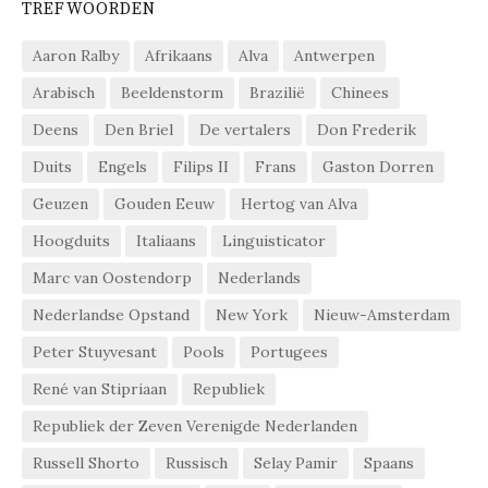
TREFWOORDEN
Aaron Ralby
Afrikaans
Alva
Antwerpen
Arabisch
Beeldenstorm
Brazilië
Chinees
Deens
Den Briel
De vertalers
Don Frederik
Duits
Engels
Filips II
Frans
Gaston Dorren
Geuzen
Gouden Eeuw
Hertog van Alva
Hoogduits
Italiaans
Linguisticator
Marc van Oostendorp
Nederlands
Nederlandse Opstand
New York
Nieuw-Amsterdam
Peter Stuyvesant
Pools
Portugees
René van Stipriaan
Republiek
Republiek der Zeven Verenigde Nederlanden
Russell Shorto
Russisch
Selay Pamir
Spaans