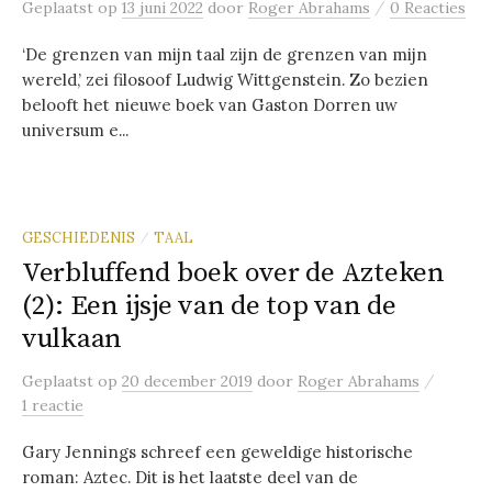
/
Geplaatst
op
13 juni 2022
door
Roger Abrahams
0 Reacties
‘De grenzen van mijn taal zijn de grenzen van mijn
wereld,’ zei filosoof Ludwig Wittgenstein. Zo bezien
belooft het nieuwe boek van Gaston Dorren uw
universum e...
GESCHIEDENIS
TAAL
/
Verbluffend boek over de Azteken
(2): Een ijsje van de top van de
vulkaan
/
Geplaatst
op
20 december 2019
door
Roger Abrahams
1 reactie
Gary Jennings schreef een geweldige historische
roman: Aztec. Dit is het laatste deel van de