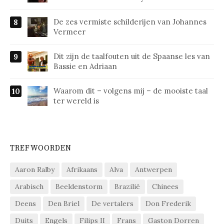
De zes vermiste schilderijen van Johannes
Vermeer
Dit zijn de taalfouten uit de Spaanse les van
Bassie en Adriaan
Waarom dit – volgens mij – de mooiste taal
ter wereld is
TREFWOORDEN
Aaron Ralby
Afrikaans
Alva
Antwerpen
Arabisch
Beeldenstorm
Brazilië
Chinees
Deens
Den Briel
De vertalers
Don Frederik
Duits
Engels
Filips II
Frans
Gaston Dorren