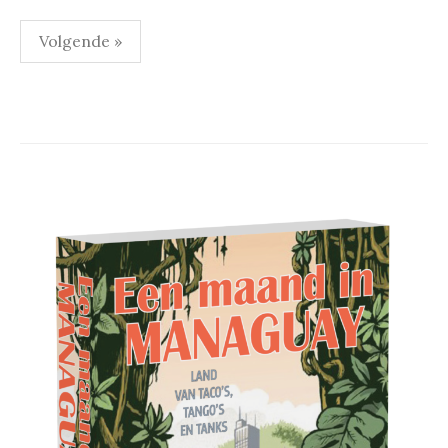
Berichten
Volgende »
paginering