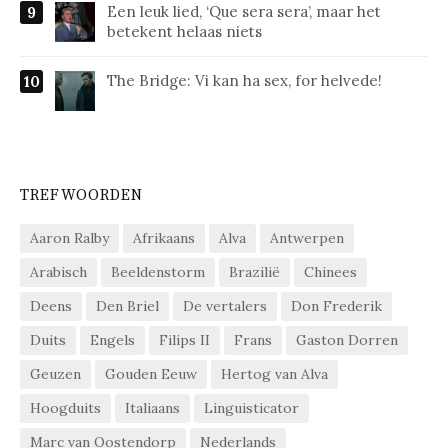
Een leuk lied, ‘Que sera sera’, maar het
betekent helaas niets
The Bridge: Vi kan ha sex, for helvede!
TREFWOORDEN
Aaron Ralby
Afrikaans
Alva
Antwerpen
Arabisch
Beeldenstorm
Brazilië
Chinees
Deens
Den Briel
De vertalers
Don Frederik
Duits
Engels
Filips II
Frans
Gaston Dorren
Geuzen
Gouden Eeuw
Hertog van Alva
Hoogduits
Italiaans
Linguisticator
Marc van Oostendorp
Nederlands