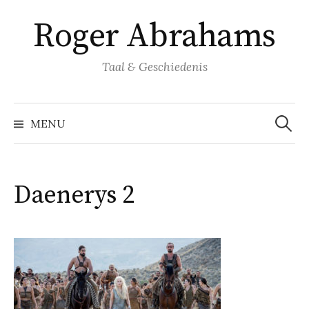
Naar
Roger Abrahams
inhoud
springen
Taal & Geschiedenis
Zoeke
naar:
MENU
Daenerys 2