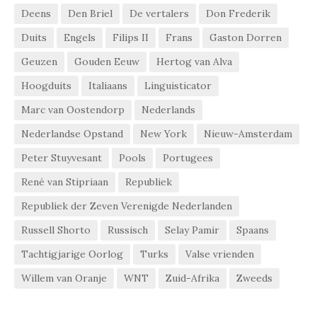
Deens
Den Briel
De vertalers
Don Frederik
Duits
Engels
Filips II
Frans
Gaston Dorren
Geuzen
Gouden Eeuw
Hertog van Alva
Hoogduits
Italiaans
Linguisticator
Marc van Oostendorp
Nederlands
Nederlandse Opstand
New York
Nieuw-Amsterdam
Peter Stuyvesant
Pools
Portugees
René van Stipriaan
Republiek
Republiek der Zeven Verenigde Nederlanden
Russell Shorto
Russisch
Selay Pamir
Spaans
Tachtigjarige Oorlog
Turks
Valse vrienden
Willem van Oranje
WNT
Zuid-Afrika
Zweeds