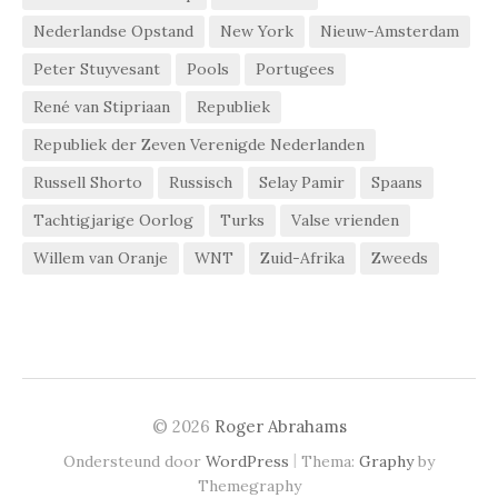
Nederlandse Opstand
New York
Nieuw-Amsterdam
Peter Stuyvesant
Pools
Portugees
René van Stipriaan
Republiek
Republiek der Zeven Verenigde Nederlanden
Russell Shorto
Russisch
Selay Pamir
Spaans
Tachtigjarige Oorlog
Turks
Valse vrienden
Willem van Oranje
WNT
Zuid-Afrika
Zweeds
© 2026
Roger Abrahams
|
Ondersteund door
WordPress
Thema:
Graphy
by
Themegraphy