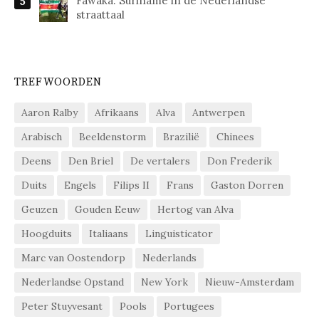
Fawaka: Suriname in de Nederlandse
straattaal
TREFWOORDEN
Aaron Ralby
Afrikaans
Alva
Antwerpen
Arabisch
Beeldenstorm
Brazilië
Chinees
Deens
Den Briel
De vertalers
Don Frederik
Duits
Engels
Filips II
Frans
Gaston Dorren
Geuzen
Gouden Eeuw
Hertog van Alva
Hoogduits
Italiaans
Linguisticator
Marc van Oostendorp
Nederlands
Nederlandse Opstand
New York
Nieuw-Amsterdam
Peter Stuyvesant
Pools
Portugees