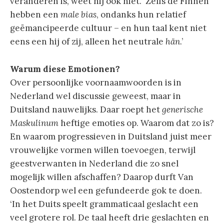
veranderen is, weet hij ook niet. ‘Zelfs de Finnen
hebben een
male bias
, ondanks hun relatief
geëmancipeerde cultuur – en hun taal kent niet
eens een hij of zij, alleen het neutrale
hän
.’
Warum diese Emotionen?
Over persoonlijke voornaamwoorden is in
Nederland wel discussie geweest, maar in
Duitsland nauwelijks. Daar roept het
generische
Maskulinum
heftige emoties op. Waarom dat zo is?
En waarom progressieven in Duitsland juist meer
vrouwelijke vormen willen toevoegen, terwijl
geestverwanten in Nederland die zo snel
mogelijk willen afschaffen? Daarop durft Van
Oostendorp wel een gefundeerde gok te doen.
‘In het Duits speelt grammaticaal geslacht een
veel grotere rol. De taal heeft drie geslachten en