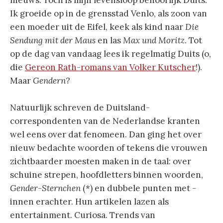
nieuws. Toch is mijn levensloop behoorlijk Duits.
Ik groeide op in de grensstad Venlo, als zoon van
een moeder uit de Eifel, keek als kind naar
Die
Sendung mit der Maus
en las
Max und Moritz
. Tot
op de dag van vandaag lees ik regelmatig Duits (o,
die
Gereon Rath-romans van Volker Kutscher
!).
Maar
Gendern
?
Natuurlijk schreven de Duitsland-
correspondenten van de Nederlandse kranten
wel eens over dat fenomeen. Dan ging het over
nieuw bedachte woorden of tekens die vrouwen
zichtbaarder moesten maken in de taal: over
schuine strepen, hoofdletters binnen woorden,
Gender-Sternchen
(*) en dubbele punten met -
innen erachter. Hun artikelen lazen als
entertainment. Curiosa. Trends van