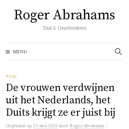
Naar
Roger Abrahams
inhoud
springen
Taal & Geschiedenis
Zoeke
naar:
MENU
TAAL
De vrouwen verdwijnen
uit het Nederlands, het
Duits krijgt ze er juist bij
/
Geplaatst
op
23 mei 2025
door
Roger Abrahams