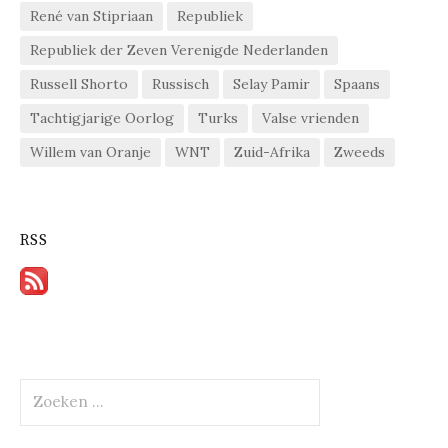
René van Stipriaan
Republiek
Republiek der Zeven Verenigde Nederlanden
Russell Shorto
Russisch
Selay Pamir
Spaans
Tachtigjarige Oorlog
Turks
Valse vrienden
Willem van Oranje
WNT
Zuid-Afrika
Zweeds
RSS
Zoeken
naar: