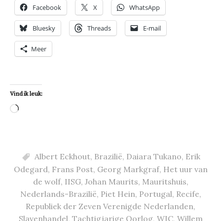
Facebook
X
WhatsApp
Bluesky
Threads
E-mail
Meer
Vind ik leuk:
Aan
het
laden...
Albert Eckhout
,
Brazilië
,
Daiara Tukano
,
Erik
Odegard
,
Frans Post
,
Georg Markgraf
,
Het uur van
de wolf
,
IISG
,
Johan Maurits
,
Mauritshuis
,
Nederlands-Brazilië
,
Piet Hein
,
Portugal
,
Recife
,
Republiek der Zeven Verenigde Nederlanden
,
Slavenhandel
,
Tachtigjarige Oorlog
,
WIC
,
Willem