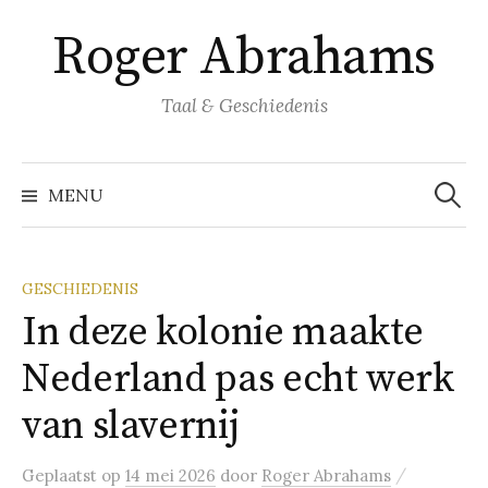
Naar
Roger Abrahams
inhoud
springen
Taal & Geschiedenis
Zoeke
naar:
MENU
GESCHIEDENIS
In deze kolonie maakte
Nederland pas echt werk
van slavernij
/
Geplaatst
op
14 mei 2026
door
Roger Abrahams