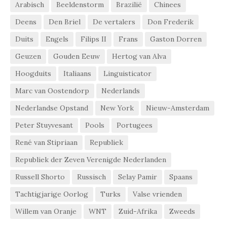
Arabisch
Beeldenstorm
Brazilië
Chinees
Deens
Den Briel
De vertalers
Don Frederik
Duits
Engels
Filips II
Frans
Gaston Dorren
Geuzen
Gouden Eeuw
Hertog van Alva
Hoogduits
Italiaans
Linguisticator
Marc van Oostendorp
Nederlands
Nederlandse Opstand
New York
Nieuw-Amsterdam
Peter Stuyvesant
Pools
Portugees
René van Stipriaan
Republiek
Republiek der Zeven Verenigde Nederlanden
Russell Shorto
Russisch
Selay Pamir
Spaans
Tachtigjarige Oorlog
Turks
Valse vrienden
Willem van Oranje
WNT
Zuid-Afrika
Zweeds