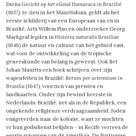
Diens
Gezicht op het eiland Itamaracá in Brazilië
(1637), te zien in het Mauritshuis, geldt als het
eerste schilderij van een Europeaan van en in
Brazilië. Arts Willem Piso en onderzoeker Georg
Markgraf legden in
Historia naturalis Brasiliae
(1648) de natuur en cultuur van het gebied vast,
wat voor de ontwikkeling van de tropische
geneeskunde van belang is geweest. Ook liet
Johan Maurits een boek schrijven over zijn
wapenfeiten in Brazilië:
Rerum per octennium in
Brasilia
(1647), voorzien van prenten en
landkaarten. Onder zijn bewind heerste in
Nederlands-Brazilië, net als in de Republiek, een
ongekende religieuze verdraagzaamheid. Joden
emigreerden naar de kolonie, want ze mochten
er hun godsdienst belijden – in Recife verrees de
eerste synagoge van de Amerika’s. De Portugese