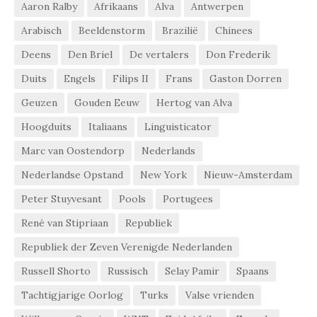
Aaron Ralby
Afrikaans
Alva
Antwerpen
Arabisch
Beeldenstorm
Brazilië
Chinees
Deens
Den Briel
De vertalers
Don Frederik
Duits
Engels
Filips II
Frans
Gaston Dorren
Geuzen
Gouden Eeuw
Hertog van Alva
Hoogduits
Italiaans
Linguisticator
Marc van Oostendorp
Nederlands
Nederlandse Opstand
New York
Nieuw-Amsterdam
Peter Stuyvesant
Pools
Portugees
René van Stipriaan
Republiek
Republiek der Zeven Verenigde Nederlanden
Russell Shorto
Russisch
Selay Pamir
Spaans
Tachtigjarige Oorlog
Turks
Valse vrienden