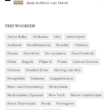
dunk hebben van Dutch
TREFWOORDEN
Aaron Ralby
Afrikaans
Alva
Antwerpen
Arabisch
Beeldenstorm
Brazilië
Chinees
Deens
Den Briel
De vertalers
Don Frederik
Duits
Engels
Filips II
Frans
Gaston Dorren
Geuzen
Gouden Eeuw
Hertog van Alva
Hoogduits
Italiaans
Linguisticator
Marc van Oostendorp
Nederlands
Nederlandse Opstand
New York
Nieuw-Amsterdam
Peter Stuyvesant
Pools
Portugees