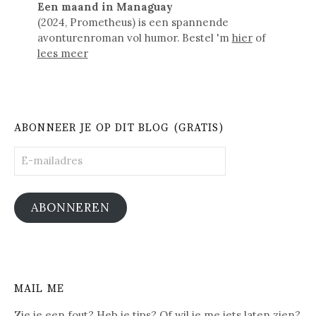
Een maand in Managuay
(2024, Prometheus) is een spannende
avonturenroman vol humor. Bestel 'm
hier
of
lees meer
ABONNEER JE OP DIT BLOG (GRATIS)
E-
mailadres
ABONNEREN
MAIL ME
Zie je een fout? Heb je tips? Of wil je me iets laten zien?