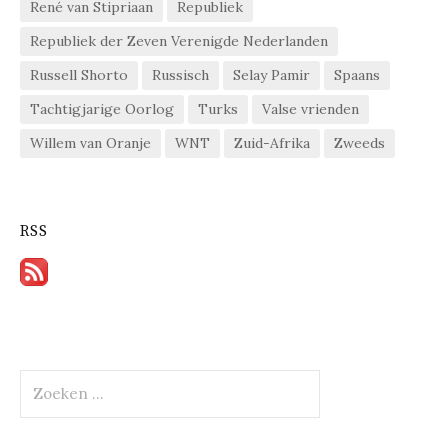
René van Stipriaan
Republiek
Republiek der Zeven Verenigde Nederlanden
Russell Shorto
Russisch
Selay Pamir
Spaans
Tachtigjarige Oorlog
Turks
Valse vrienden
Willem van Oranje
WNT
Zuid-Afrika
Zweeds
RSS
Zoeken
naar: