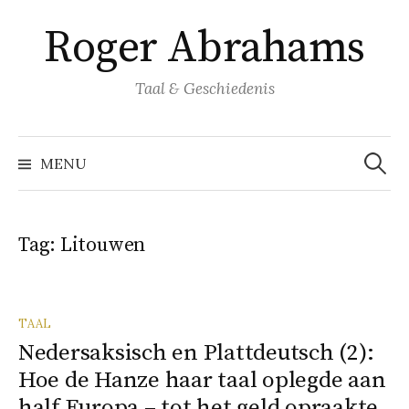
Naar
Roger Abrahams
inhoud
springen
Taal & Geschiedenis
Zoeke
naar:
MENU
Tag:
Litouwen
TAAL
Nedersaksisch en Plattdeutsch (2):
Hoe de Hanze haar taal oplegde aan
half Europa – tot het geld opraakte