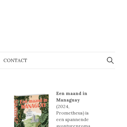
Zoeken
naar:
CONTACT
Een maand in
Managuay
(2024,
Prometheus) is
een spannende
avonturenroma