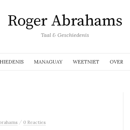
Roger Abrahams
Taal & Geschiedenis
HIEDENIS
MANAGUAY
WEETNIET
OVER
/
brahams
0 Reacties