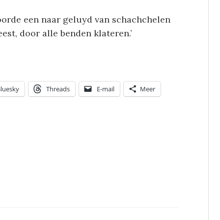
hoorde een naar geluyd van schachchelen
st, door alle benden klateren.’
luesky
Threads
E-mail
Meer