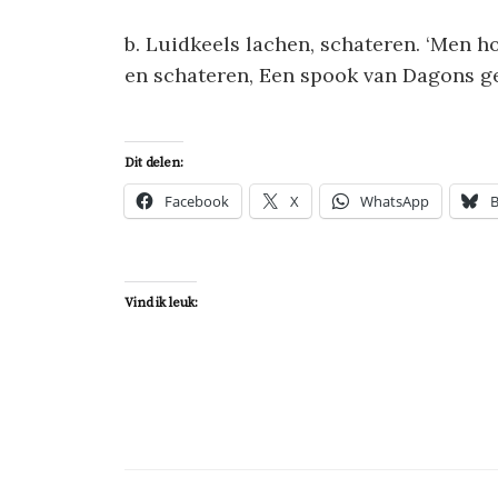
b. Luidkeels lachen, schateren. ‘Men 
en schateren, Een spook van Dagons gee
Dit delen:
Facebook
X
WhatsApp
B
Vind ik leuk: