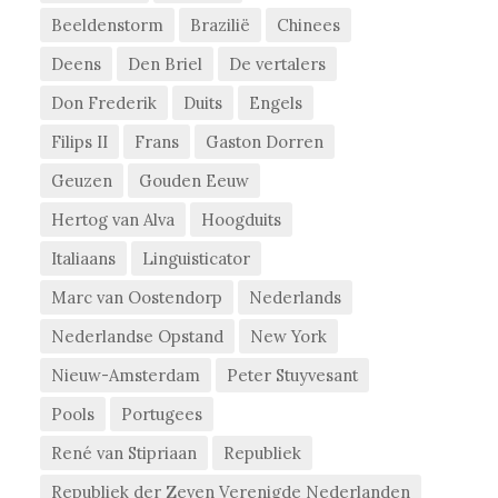
Beeldenstorm
Brazilië
Chinees
Deens
Den Briel
De vertalers
Don Frederik
Duits
Engels
Filips II
Frans
Gaston Dorren
Geuzen
Gouden Eeuw
Hertog van Alva
Hoogduits
Italiaans
Linguisticator
Marc van Oostendorp
Nederlands
Nederlandse Opstand
New York
Nieuw-Amsterdam
Peter Stuyvesant
Pools
Portugees
René van Stipriaan
Republiek
Republiek der Zeven Verenigde Nederlanden