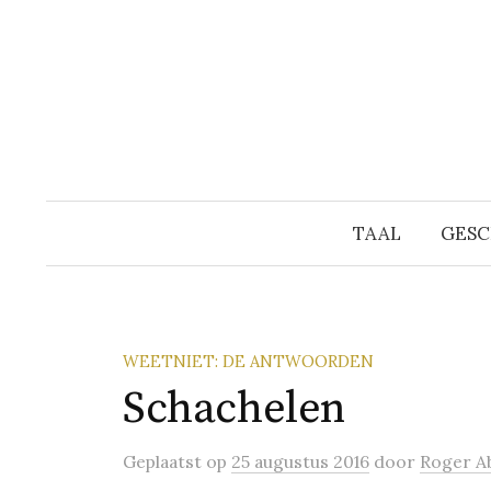
Naar
inhoud
springen
TAAL
GESC
WEETNIET: DE ANTWOORDEN
Schachelen
Geplaatst
op
25 augustus 2016
door
Roger A