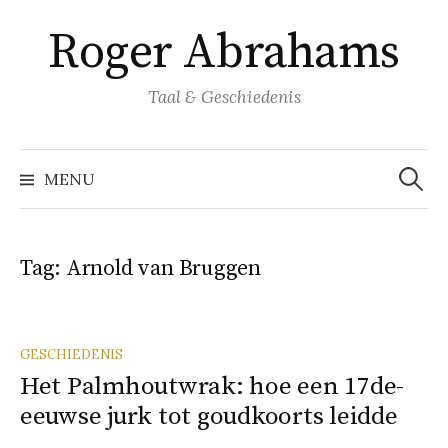
Naar
Roger Abrahams
inhoud
springen
Taal & Geschiedenis
Zoeke
naar:
MENU
Tag:
Arnold van Bruggen
GESCHIEDENIS
Het Palmhoutwrak: hoe een 17de-
eeuwse jurk tot goudkoorts leidde