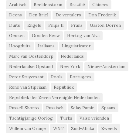
Arabisch
Beeldenstorm
Brazilië
Chinees
Deens
Den Briel
De vertalers
Don Frederik
Duits
Engels
Filips II
Frans
Gaston Dorren
Geuzen
Gouden Eeuw
Hertog van Alva
Hoogduits
Italiaans
Linguisticator
Marc van Oostendorp
Nederlands
Nederlandse Opstand
New York
Nieuw-Amsterdam
Peter Stuyvesant
Pools
Portugees
René van Stipriaan
Republiek
Republiek der Zeven Verenigde Nederlanden
Russell Shorto
Russisch
Selay Pamir
Spaans
Tachtigjarige Oorlog
Turks
Valse vrienden
Willem van Oranje
WNT
Zuid-Afrika
Zweeds