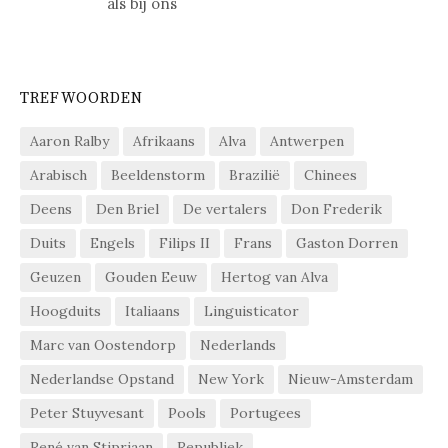
als bij ons
TREFWOORDEN
Aaron Ralby
Afrikaans
Alva
Antwerpen
Arabisch
Beeldenstorm
Brazilië
Chinees
Deens
Den Briel
De vertalers
Don Frederik
Duits
Engels
Filips II
Frans
Gaston Dorren
Geuzen
Gouden Eeuw
Hertog van Alva
Hoogduits
Italiaans
Linguisticator
Marc van Oostendorp
Nederlands
Nederlandse Opstand
New York
Nieuw-Amsterdam
Peter Stuyvesant
Pools
Portugees
René van Stipriaan
Republiek