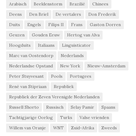
Arabisch
Beeldenstorm
Brazilië
Chinees
Deens
Den Briel
De vertalers
Don Frederik
Duits
Engels
Filips II
Frans
Gaston Dorren
Geuzen
Gouden Eeuw
Hertog van Alva
Hoogduits
Italiaans
Linguisticator
Marc van Oostendorp
Nederlands
Nederlandse Opstand
New York
Nieuw-Amsterdam
Peter Stuyvesant
Pools
Portugees
René van Stipriaan
Republiek
Republiek der Zeven Verenigde Nederlanden
Russell Shorto
Russisch
Selay Pamir
Spaans
Tachtigjarige Oorlog
Turks
Valse vrienden
Willem van Oranje
WNT
Zuid-Afrika
Zweeds