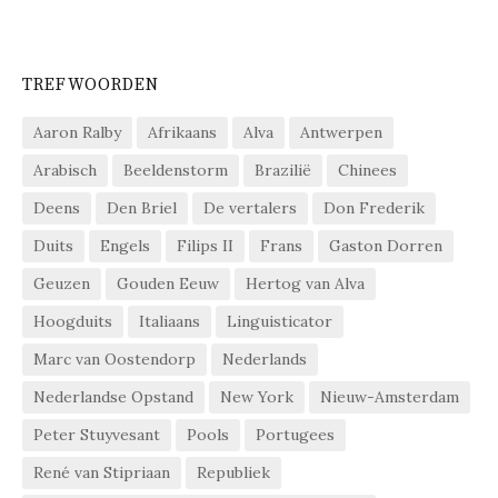
TREFWOORDEN
Aaron Ralby
Afrikaans
Alva
Antwerpen
Arabisch
Beeldenstorm
Brazilië
Chinees
Deens
Den Briel
De vertalers
Don Frederik
Duits
Engels
Filips II
Frans
Gaston Dorren
Geuzen
Gouden Eeuw
Hertog van Alva
Hoogduits
Italiaans
Linguisticator
Marc van Oostendorp
Nederlands
Nederlandse Opstand
New York
Nieuw-Amsterdam
Peter Stuyvesant
Pools
Portugees
René van Stipriaan
Republiek