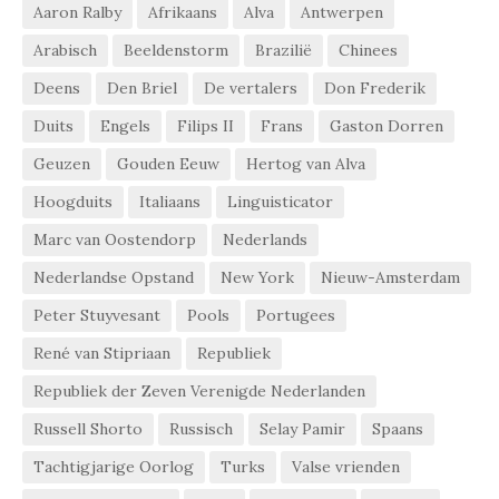
Aaron Ralby
Afrikaans
Alva
Antwerpen
Arabisch
Beeldenstorm
Brazilië
Chinees
Deens
Den Briel
De vertalers
Don Frederik
Duits
Engels
Filips II
Frans
Gaston Dorren
Geuzen
Gouden Eeuw
Hertog van Alva
Hoogduits
Italiaans
Linguisticator
Marc van Oostendorp
Nederlands
Nederlandse Opstand
New York
Nieuw-Amsterdam
Peter Stuyvesant
Pools
Portugees
René van Stipriaan
Republiek
Republiek der Zeven Verenigde Nederlanden
Russell Shorto
Russisch
Selay Pamir
Spaans
Tachtigjarige Oorlog
Turks
Valse vrienden