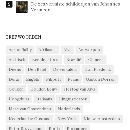
De zes vermiste schilderijen van Johannes
Vermeer
TREFWOORDEN
Aaron Ralby
Afrikaans
Alva
Antwerpen
Arabisch
Beeldenstorm
Brazilië
Chinees
Deens
Den Briel
De vertalers
Don Frederik
Duits
Engels
Filips II
Frans
Gaston Dorren
Geuzen
Gouden Eeuw
Hertog van Alva
Hoogduits
Italiaans
Linguisticator
Marc van Oostendorp
Nederlands
Nederlandse Opstand
New York
Nieuw-Amsterdam
Peter Stuyvesant
Pools
Portugees