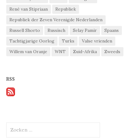
René van Stipriaan
Republiek
Republiek der Zeven Verenigde Nederlanden
Russell Shorto
Russisch
Selay Pamir
Spaans
Tachtigjarige Oorlog
Turks
Valse vrienden
Willem van Oranje
WNT
Zuid-Afrika
Zweeds
RSS
Zoeken
naar: