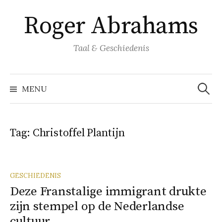
Naar
Roger Abrahams
inhoud
springen
Taal & Geschiedenis
Zoeke
naar:
MENU
Tag:
Christoffel Plantijn
GESCHIEDENIS
Deze Franstalige immigrant drukte
zijn stempel op de Nederlandse
cultuur