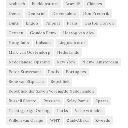
Arabisch
Beeldenstorm
Brazilië
Chinees
Deens
Den Briel
De vertalers
Don Frederik
Duits
Engels
Filips II
Frans
Gaston Dorren
Geuzen
Gouden Eeuw
Hertog van Alva
Hoogduits
Italiaans
Linguisticator
Marc van Oostendorp
Nederlands
Nederlandse Opstand
New York
Nieuw-Amsterdam
Peter Stuyvesant
Pools
Portugees
René van Stipriaan
Republiek
Republiek der Zeven Verenigde Nederlanden
Russell Shorto
Russisch
Selay Pamir
Spaans
Tachtigjarige Oorlog
Turks
Valse vrienden
Willem van Oranje
WNT
Zuid-Afrika
Zweeds