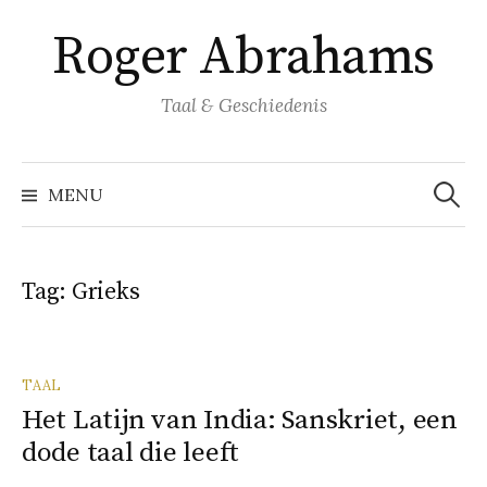
Naar
Roger Abrahams
inhoud
springen
Taal & Geschiedenis
Zoeke
naar:
MENU
Tag:
Grieks
TAAL
Het Latijn van India: Sanskriet, een
dode taal die leeft