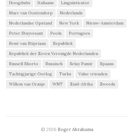
Hoogduits
Italiaans
Linguisticator
Marc van Oostendorp
Nederlands
Nederlandse Opstand
New York
Nieuw-Amsterdam
Peter Stuyvesant
Pools
Portugees
René van Stipriaan
Republiek
Republiek der Zeven Verenigde Nederlanden
Russell Shorto
Russisch
Selay Pamir
Spaans
Tachtigjarige Oorlog
Turks
Valse vrienden
Willem van Oranje
WNT
Zuid-Afrika
Zweeds
© 2026
Roger Abrahams