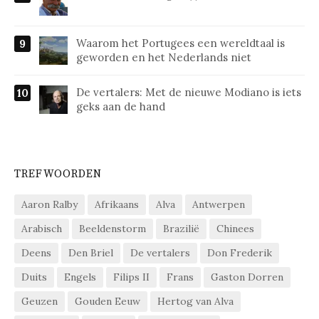
Waarom het Portugees een wereldtaal is
geworden en het Nederlands niet
De vertalers: Met de nieuwe Modiano is iets
geks aan de hand
TREFWOORDEN
Aaron Ralby
Afrikaans
Alva
Antwerpen
Arabisch
Beeldenstorm
Brazilië
Chinees
Deens
Den Briel
De vertalers
Don Frederik
Duits
Engels
Filips II
Frans
Gaston Dorren
Geuzen
Gouden Eeuw
Hertog van Alva