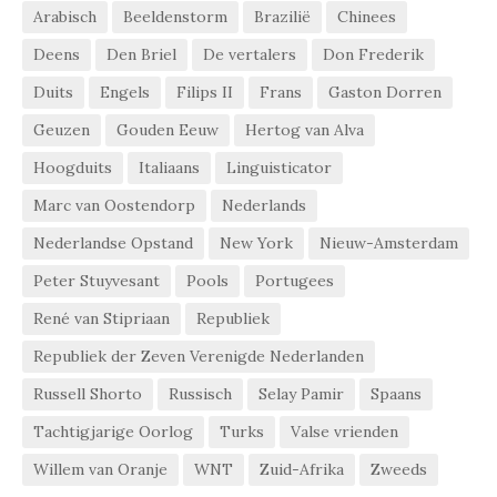
Arabisch
Beeldenstorm
Brazilië
Chinees
Deens
Den Briel
De vertalers
Don Frederik
Duits
Engels
Filips II
Frans
Gaston Dorren
Geuzen
Gouden Eeuw
Hertog van Alva
Hoogduits
Italiaans
Linguisticator
Marc van Oostendorp
Nederlands
Nederlandse Opstand
New York
Nieuw-Amsterdam
Peter Stuyvesant
Pools
Portugees
René van Stipriaan
Republiek
Republiek der Zeven Verenigde Nederlanden
Russell Shorto
Russisch
Selay Pamir
Spaans
Tachtigjarige Oorlog
Turks
Valse vrienden
Willem van Oranje
WNT
Zuid-Afrika
Zweeds