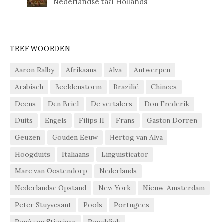
Nederlandse taal Hollands
TREFWOORDEN
Aaron Ralby
Afrikaans
Alva
Antwerpen
Arabisch
Beeldenstorm
Brazilië
Chinees
Deens
Den Briel
De vertalers
Don Frederik
Duits
Engels
Filips II
Frans
Gaston Dorren
Geuzen
Gouden Eeuw
Hertog van Alva
Hoogduits
Italiaans
Linguisticator
Marc van Oostendorp
Nederlands
Nederlandse Opstand
New York
Nieuw-Amsterdam
Peter Stuyvesant
Pools
Portugees
René van Stipriaan
Republiek