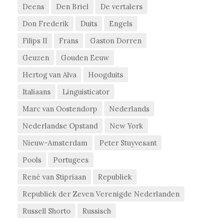
Deens
Den Briel
De vertalers
Don Frederik
Duits
Engels
Filips II
Frans
Gaston Dorren
Geuzen
Gouden Eeuw
Hertog van Alva
Hoogduits
Italiaans
Linguisticator
Marc van Oostendorp
Nederlands
Nederlandse Opstand
New York
Nieuw-Amsterdam
Peter Stuyvesant
Pools
Portugees
René van Stipriaan
Republiek
Republiek der Zeven Verenigde Nederlanden
Russell Shorto
Russisch