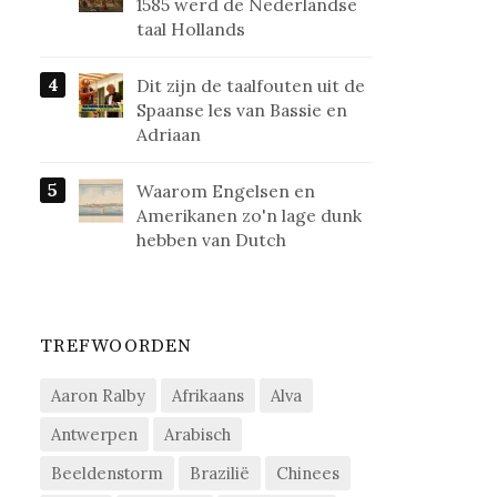
1585 werd de Nederlandse
taal Hollands
Dit zijn de taalfouten uit de
Spaanse les van Bassie en
Adriaan
Waarom Engelsen en
Amerikanen zo'n lage dunk
hebben van Dutch
TREFWOORDEN
Aaron Ralby
Afrikaans
Alva
Antwerpen
Arabisch
Beeldenstorm
Brazilië
Chinees