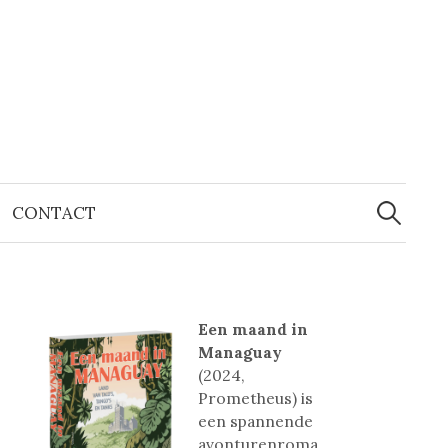
Zoeken
naar:
CONTACT
Een maand in
Managuay
(2024,
Prometheus) is
een spannende
avonturenroma