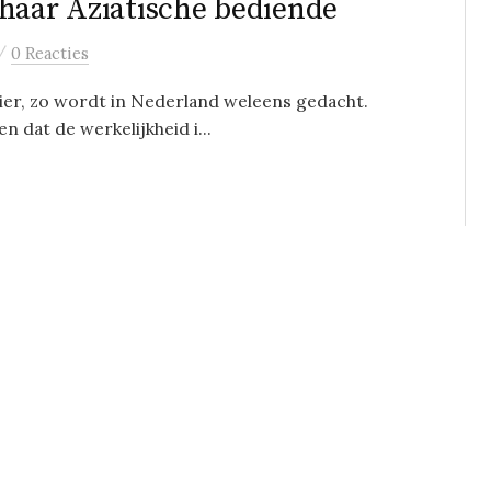
haar Aziatische bediende
/
0 Reacties
 hier, zo wordt in Nederland weleens gedacht.
n dat de werkelijkheid i...