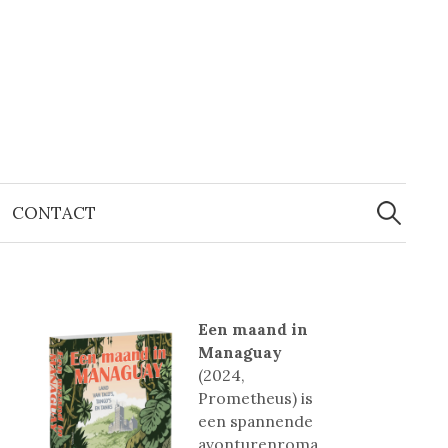
Zoeken
naar:
CONTACT
Een maand in
Managuay
(2024,
Prometheus) is
een spannende
avonturenroma