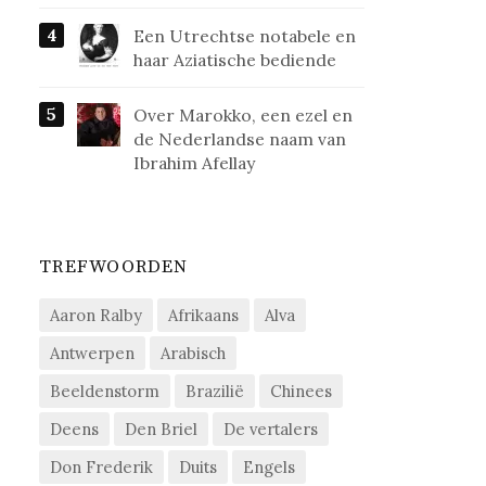
Een Utrechtse notabele en
haar Aziatische bediende
Over Marokko, een ezel en
de Nederlandse naam van
Ibrahim Afellay
TREFWOORDEN
Aaron Ralby
Afrikaans
Alva
Antwerpen
Arabisch
Beeldenstorm
Brazilië
Chinees
Deens
Den Briel
De vertalers
Don Frederik
Duits
Engels