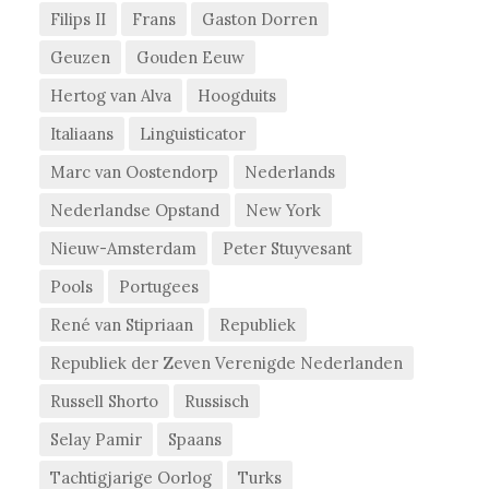
Filips II
Frans
Gaston Dorren
Geuzen
Gouden Eeuw
Hertog van Alva
Hoogduits
Italiaans
Linguisticator
Marc van Oostendorp
Nederlands
Nederlandse Opstand
New York
Nieuw-Amsterdam
Peter Stuyvesant
Pools
Portugees
René van Stipriaan
Republiek
Republiek der Zeven Verenigde Nederlanden
Russell Shorto
Russisch
Selay Pamir
Spaans
Tachtigjarige Oorlog
Turks