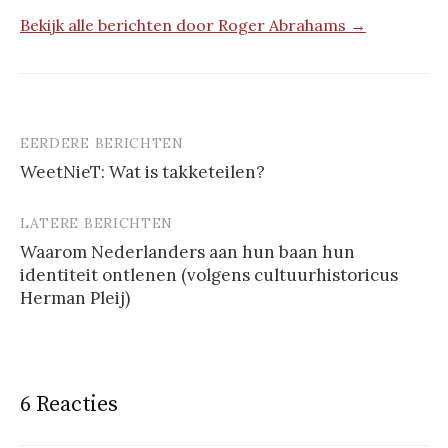
Bekijk alle berichten door Roger Abrahams →
EERDERE BERICHTEN
Berichtnavigatie
WeetNieT: Wat is takketeilen?
LATERE BERICHTEN
Waarom Nederlanders aan hun baan hun
identiteit ontlenen (volgens cultuurhistoricus
Herman Pleij)
6 Reacties