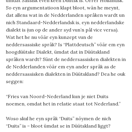
ümdat Sassisk even keen Düütsk is. Orrer Hollandsk.
So eyn argumentatioon klapt bloot, wän he meynt,
dat allens wat in de Nedderlanden språken wardt un
nich Standaard-Nedderlandsk is, eyn nedderlandske
dialekt is (un op de ander syd vun’n pål vice versa).
Wat het he nu vöär eyn kunzept vun de
neddersassiske språk? Is “Plattdeutsch” vöär em eyn
hoogdüütske Dialekt, ümdat dat in Düütskland
språken wardt? Sünt de neddersassisken dialekten in
de Nedderlanden vöär em eyn ander språk as de
neddersassisken dialekten in Düütskland? Dea he ouk
seggen:
“Fries van Noord-Nederland kun je niet Duits
noemen, omdat het in relatie staat tot Nederland.”
Woso skul he eyn språk “Duits” nöymen de nich
“Duits” is – bloot ümdat se in Düütskland liggt?