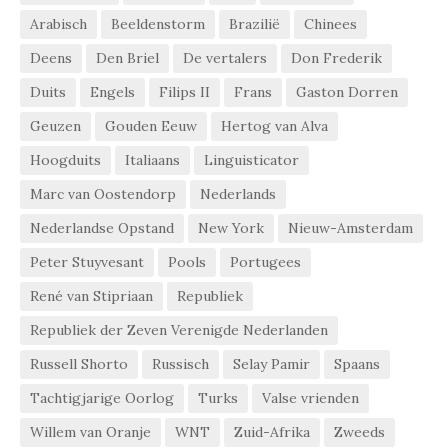
Arabisch
Beeldenstorm
Brazilië
Chinees
Deens
Den Briel
De vertalers
Don Frederik
Duits
Engels
Filips II
Frans
Gaston Dorren
Geuzen
Gouden Eeuw
Hertog van Alva
Hoogduits
Italiaans
Linguisticator
Marc van Oostendorp
Nederlands
Nederlandse Opstand
New York
Nieuw-Amsterdam
Peter Stuyvesant
Pools
Portugees
René van Stipriaan
Republiek
Republiek der Zeven Verenigde Nederlanden
Russell Shorto
Russisch
Selay Pamir
Spaans
Tachtigjarige Oorlog
Turks
Valse vrienden
Willem van Oranje
WNT
Zuid-Afrika
Zweeds