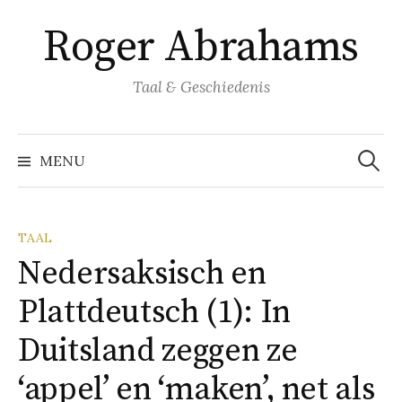
Naar
Roger Abrahams
inhoud
springen
Taal & Geschiedenis
Zoeke
naar:
MENU
TAAL
Nedersaksisch en
Plattdeutsch (1): In
Duitsland zeggen ze
‘appel’ en ‘maken’, net als