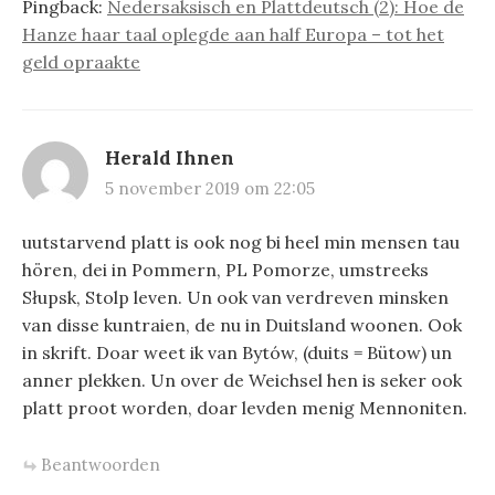
Pingback:
Nedersaksisch en Plattdeutsch (2): Hoe de
Hanze haar taal oplegde aan half Europa – tot het
geld opraakte
Herald Ihnen
5 november 2019 om 22:05
uutstarvend platt is ook nog bi heel min mensen tau
hören, dei in Pommern, PL Pomorze, umstreeks
Słupsk, Stolp leven. Un ook van verdreven minsken
van disse kuntraien, de nu in Duitsland woonen. Ook
in skrift. Doar weet ik van Bytów, (duits = Bütow) un
anner plekken. Un over de Weichsel hen is seker ook
platt proot worden, doar levden menig Mennoniten.
Beantwoorden