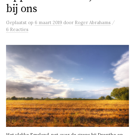
bij ons
/
Geplaatst
op
6 maart 2019
door
Roger Abrahams
6 Reacties
Het vlakke Emsland, net over de grens bij Drenthe en