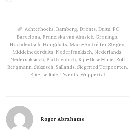
Aan
het
laden...
Achterhoeks
,
Bamberg
,
Drents
,
Duits
,
FC
Barcelona
,
Franziska van Almsick
,
Gronings
,
Hochdeutsch
,
Hoogduits
,
Marc-André ter Stegen
,
Middelnederduits
,
Nederfrankisch
,
Nederlands
,
Nedersaksisch
,
Plattdeutsch
,
Rijn-IJssel-linie
,
Rolf
Bergmann
,
Saksisch
,
Sallands
,
Siegfried Terpoorten
,
Spierse linie
,
Twents
,
Wuppertal
Roger Abrahams