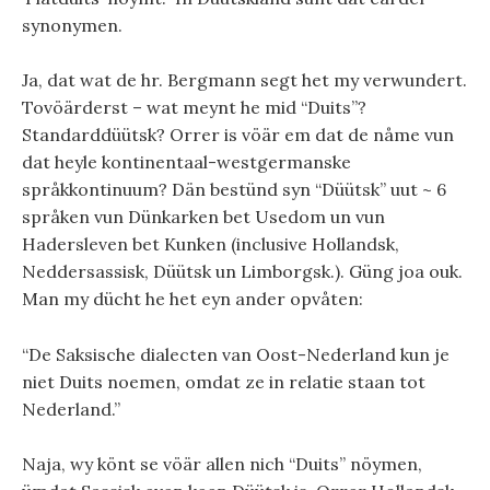
synonymen.
Ja, dat wat de hr. Bergmann segt het my verwundert.
Tovöärderst – wat meynt he mid “Duits”?
Standarddüütsk? Orrer is vöär em dat de nåme vun
dat heyle kontinentaal-westgermanske
språkkontinuum? Dän bestünd syn “Düütsk” uut ~ 6
språken vun Dünkarken bet Usedom un vun
Hadersleven bet Kunken (inclusive Hollandsk,
Neddersassisk, Düütsk un Limborgsk.). Güng joa ouk.
Man my dücht he het eyn ander opvåten:
“De Saksische dialecten van Oost-Nederland kun je
niet Duits noemen, omdat ze in relatie staan tot
Nederland.”
Naja, wy könt se vöär allen nich “Duits” nöymen,