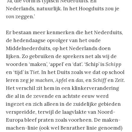
‘Ja, die vorm is typisch Nederduits. En
Nederlands, natuurlijk. In het Hoogduits zou je
von
zeggen.’
Er bestaan meer kenmerken die het Nederduits,
de hedendaagse opvolger van het oude
Middelnederduits, op het Nederlands doen
lijken. Zo gebruiken de sprekers net als wij de
woorden ‘maken’, ‘appel’ en ‘dat’. ‘Schip’ is
Schipp
en ‘tijd’ is
Tiet
. In het Duits zoals we dat op school
leren zeg je
machen
,
Apfel
en
das
, en
Schiff
en
Zeit
.
Het verschil zit hem in een klinkerverandering
die al in de zevende en achtste eeuw werd
ingezet en zich alleen in de zuidelijke gebieden
verspreidde, terwijl de laagvlakte van Noord-
Europa bleef praten zoals voorheen. De maken-
machen-linie (ook wel Benrather linie genoemd)