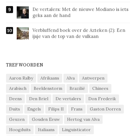
De vertalers: Met de nieuwe Modiano is iets
geks aan de hand
Verbluffend boek over de Azteken (2): Een
ijsje van de top van de vulkaan
TREFWOORDEN
Aaron Ralby
Afrikaans
Alva
Antwerpen
Arabisch
Beeldenstorm
Brazilië
Chinees
Deens
Den Briel
De vertalers
Don Frederik
Duits
Engels
Filips II
Frans
Gaston Dorren
Geuzen
Gouden Eeuw
Hertog van Alva
Hoogduits
Italiaans
Linguisticator