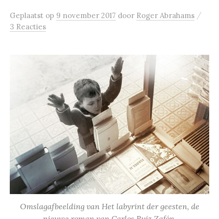
/
Geplaatst
op
9 november 2017
door
Roger Abrahams
3 Reacties
Omslagafbeelding van Het labyrint der geesten, de
nieuwe roman van Carlos Ruiz Zafón.