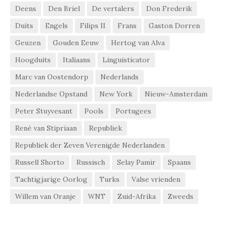
Deens
Den Briel
De vertalers
Don Frederik
Duits
Engels
Filips II
Frans
Gaston Dorren
Geuzen
Gouden Eeuw
Hertog van Alva
Hoogduits
Italiaans
Linguisticator
Marc van Oostendorp
Nederlands
Nederlandse Opstand
New York
Nieuw-Amsterdam
Peter Stuyvesant
Pools
Portugees
René van Stipriaan
Republiek
Republiek der Zeven Verenigde Nederlanden
Russell Shorto
Russisch
Selay Pamir
Spaans
Tachtigjarige Oorlog
Turks
Valse vrienden
Willem van Oranje
WNT
Zuid-Afrika
Zweeds