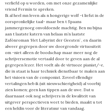
verliefd op u worden, om met onze gezamenlijke
vriend Fermín te spreken.
Ik al heel mn leven als n hongerige wolf -t liefst in de
oorspronkelijke taal- maar ben t Spaans
jammergenoeg onvoldoende machtig. Ben nu bijna
aan t laatste katern van helaas m’n laatste
Zafònroman ‘Het Labyrint der Geesten’ , en daarin
alweer gegrepen door uw doorgronde virtuositeit
om -niet alleen de boodschap maar meer nog de
schrijversemotie vertaald door te geven aan de al
gegrepen lezer. Het voelt als de virtuoze pianist/-e,
die in staat is haar techniek dienstbaar te maken aan
het visioen van de componist. Zoveel ellendige
vertalingen heb ik (uit nieuwschierigheid) al voorbij
zien komen; geen kan tippen aan de uwe. Dat u
daarnaast ook nog schrijvers in de kwaliteit van
uitgever perspectieven weet te bieden, maakt u tot
een heldin voor de literatuur van vandaag.