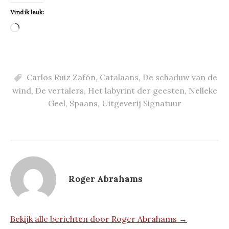
Vind ik leuk:
Aan
het
laden...
Carlos Ruiz Zafón
,
Catalaans
,
De schaduw van de
wind
,
De vertalers
,
Het labyrint der geesten
,
Nelleke
Geel
,
Spaans
,
Uitgeverij Signatuur
Roger Abrahams
Bekijk alle berichten door Roger Abrahams →