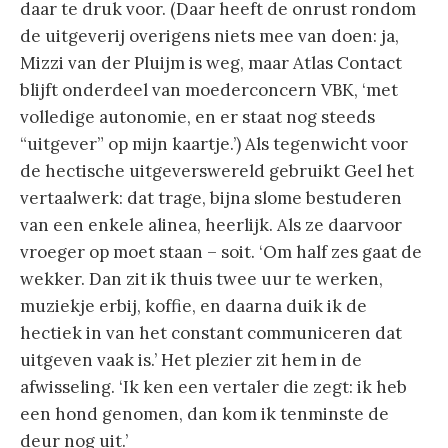
daar te druk voor. (Daar heeft de onrust rondom
de uitgeverij overigens niets mee van doen: ja,
Mizzi van der Pluijm is weg, maar Atlas Contact
blijft onderdeel van moederconcern VBK, ‘met
volledige autonomie, en er staat nog steeds
“uitgever” op mijn kaartje.’) Als tegenwicht voor
de hectische uitgeverswereld gebruikt Geel het
vertaalwerk: dat trage, bijna slome bestuderen
van een enkele alinea, heerlijk. Als ze daarvoor
vroeger op moet staan – soit. ‘Om half zes gaat de
wekker. Dan zit ik thuis twee uur te werken,
muziekje erbij, koffie, en daarna duik ik de
hectiek in van het constant communiceren dat
uitgeven vaak is.’ Het plezier zit hem in de
afwisseling. ‘Ik ken een vertaler die zegt: ik heb
een hond genomen, dan kom ik tenminste de
deur nog uit.’