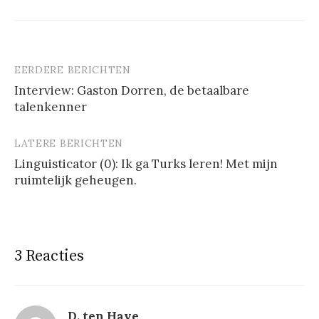
EERDERE BERICHTEN
Berichtnavigatie
Interview: Gaston Dorren, de betaalbare
talenkenner
LATERE BERICHTEN
Linguisticator (0): Ik ga Turks leren! Met mijn
ruimtelijk geheugen.
3 Reacties
D. ten Have