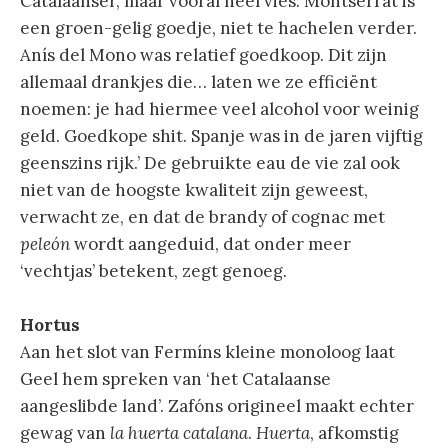
Catalaanser, maar vooral heel vies. Montserrat is
een groen-gelig goedje, niet te hachelen verder.
Anís del Mono was relatief goedkoop. Dit zijn
allemaal drankjes die… laten we ze efficiënt
noemen: je had hiermee veel alcohol voor weinig
geld. Goedkope shit. Spanje was in de jaren vijftig
geenszins rijk.’ De gebruikte eau de vie zal ook
niet van de hoogste kwaliteit zijn geweest,
verwacht ze, en dat de brandy of cognac met
peleón
wordt aangeduid, dat onder meer
‘vechtjas’ betekent, zegt genoeg.
Hortus
Aan het slot van Fermíns kleine monoloog laat
Geel hem spreken van ‘het Catalaanse
aangeslibde land’. Zafóns origineel maakt echter
gewag van
la huerta catalana
.
Huerta
, afkomstig