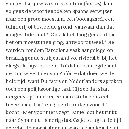
van het Latijnse woord voor tuin (
hortus
), kan
volgens de woordenboeken Spaans verwijzen
naar een grote moestuin, een boomgaard, een
tuinderij of bevloeide grond. Vanwaar dan dat
aangeslibde land? ‘Ook ik heb lang gedacht dat
het om moestuinen ging,’ antwoordt Geel. ‘Die
werden rondom Barcelona vaak aangelegd op
braakliggende stukjes land vol rivierslib, bij het
vliegveld bijvoorbeeld. Totdat ik overlegde met
de Duitse vertaler van Zafón – dat doen we de
hele tijd, want Duitsers en Nederlanders spreken
toch een gelijksoortige taal. Hij zei: dat slaat
nergens op.’ Immers, een moestuin zou veel
teveel naar fruit en groente ruiken voor dit
bocht. ‘Niet voor niets zegt Daniel dat het ruikt
naar dynamiet – smerig dus. Ga je terug in de tijd,
voordat de moestuinen er waren, dan kom je uit