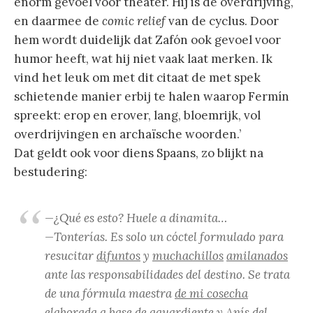
enorm gevoel voor theater. Hij is de overdrijving,
en daarmee de
comic relief
van de cyclus. Door
hem wordt duidelijk dat Zafón ook gevoel voor
humor heeft, wat hij niet vaak laat merken. Ik
vind het leuk om met dit citaat de met spek
schietende manier erbij te halen waarop Fermín
spreekt: erop en erover, lang, bloemrijk, vol
overdrijvingen en archaïsche woorden.’
Dat geldt ook voor diens Spaans, zo blijkt na
bestudering:
—¿Qué es esto? Huele a dinamita…
—Tonterías. Es solo un cóctel formulado para
resucitar
difuntos
y
muchachillos
amilanados
ante las responsabilidades del destino. Se trata
de una fórmula maestra
de mi cosecha
elaborada a base de aguardiente y Anís del