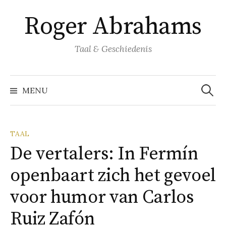
Naar
Roger Abrahams
inhoud
springen
Taal & Geschiedenis
Zoeke
naar:
MENU
TAAL
De vertalers: In Fermín
openbaart zich het gevoel
voor humor van Carlos
Ruiz Zafón