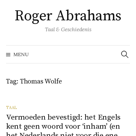
Naar
Roger Abrahams
inhoud
springen
Taal & Geschiedenis
Zoeke
naar:
MENU
Tag:
Thomas Wolfe
TAAL
Vermoeden bevestigd: het Engels
kent geen woord voor ‘inham’ (en
het Nederlands niet voor die ene