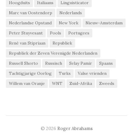
Hoogduits
Italiaans
Linguisticator
Marc van Oostendorp
Nederlands
Nederlandse Opstand
New York
Nieuw-Amsterdam
Peter Stuyvesant
Pools
Portugees
René van Stipriaan
Republiek
Republiek der Zeven Verenigde Nederlanden
Russell Shorto
Russisch
Selay Pamir
Spaans
Tachtigjarige Oorlog
Turks
Valse vrienden
Willem van Oranje
WNT
Zuid-Afrika
Zweeds
© 2026
Roger Abrahams