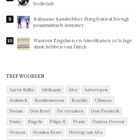
bediende
Italiaanse kanshebber Songfestival brengt
pessimistisch nummer
Waarom Engelsen en Amerikanen zo'n lage
dunk hebben van Dutch
TREFWOORDEN
Aaron Ralby
Afrikaans
Alva
Antwerpen
Arabisch
Beeldenstorm
Brazilië
Chinees
Deens
Den Briel
De vertalers
Don Frederik
Duits
Engels
Filips II
Frans
Gaston Dorren
Geuzen
Gouden Eeuw
Hertog van Alva