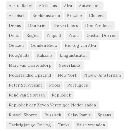
Aaron Ralby
Afrikaans
Alva
Antwerpen
Arabisch
Beeldenstorm
Brazilië
Chinees
Deens
Den Briel
De vertalers
Don Frederik
Duits
Engels
Filips II
Frans
Gaston Dorren
Geuzen
Gouden Eeuw
Hertog van Alva
Hoogduits
Italiaans
Linguisticator
Marc van Oostendorp
Nederlands
Nederlandse Opstand
New York
Nieuw-Amsterdam
Peter Stuyvesant
Pools
Portugees
René van Stipriaan
Republiek
Republiek der Zeven Verenigde Nederlanden
Russell Shorto
Russisch
Selay Pamir
Spaans
Tachtigjarige Oorlog
Turks
Valse vrienden