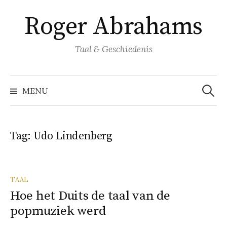
Naar
Roger Abrahams
inhoud
springen
Taal & Geschiedenis
Zoeke
naar:
MENU
Tag:
Udo Lindenberg
TAAL
Hoe het Duits de taal van de
popmuziek werd