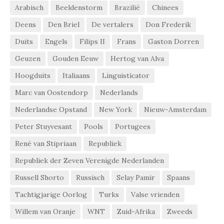
Arabisch
Beeldenstorm
Brazilië
Chinees
Deens
Den Briel
De vertalers
Don Frederik
Duits
Engels
Filips II
Frans
Gaston Dorren
Geuzen
Gouden Eeuw
Hertog van Alva
Hoogduits
Italiaans
Linguisticator
Marc van Oostendorp
Nederlands
Nederlandse Opstand
New York
Nieuw-Amsterdam
Peter Stuyvesant
Pools
Portugees
René van Stipriaan
Republiek
Republiek der Zeven Verenigde Nederlanden
Russell Shorto
Russisch
Selay Pamir
Spaans
Tachtigjarige Oorlog
Turks
Valse vrienden
Willem van Oranje
WNT
Zuid-Afrika
Zweeds