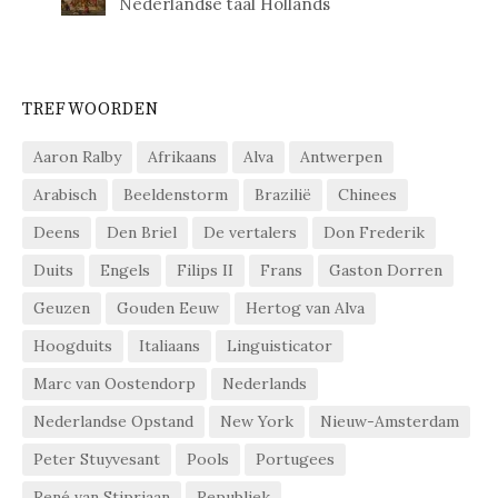
Nederlandse taal Hollands
TREFWOORDEN
Aaron Ralby
Afrikaans
Alva
Antwerpen
Arabisch
Beeldenstorm
Brazilië
Chinees
Deens
Den Briel
De vertalers
Don Frederik
Duits
Engels
Filips II
Frans
Gaston Dorren
Geuzen
Gouden Eeuw
Hertog van Alva
Hoogduits
Italiaans
Linguisticator
Marc van Oostendorp
Nederlands
Nederlandse Opstand
New York
Nieuw-Amsterdam
Peter Stuyvesant
Pools
Portugees
René van Stipriaan
Republiek