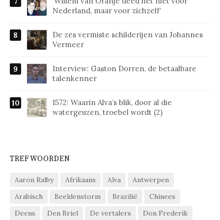
‘Willem van Oranje deed het niet voor
Nederland, maar voor zichzelf’
De zes vermiste schilderijen van Johannes
Vermeer
Interview: Gaston Dorren, de betaalbare
talenkenner
1572: Waarin Alva’s blik, door al die
watergeuzen, troebel wordt (2)
TREFWOORDEN
Aaron Ralby
Afrikaans
Alva
Antwerpen
Arabisch
Beeldenstorm
Brazilië
Chinees
Deens
Den Briel
De vertalers
Don Frederik