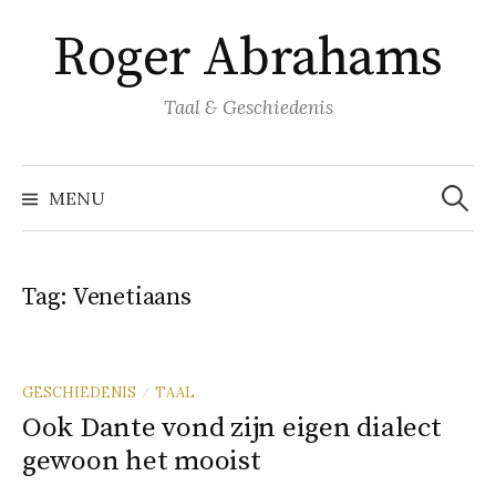
Naar
Roger Abrahams
inhoud
springen
Taal & Geschiedenis
Zoeke
naar:
MENU
Tag:
Venetiaans
GESCHIEDENIS
TAAL
/
Ook Dante vond zijn eigen dialect
gewoon het mooist