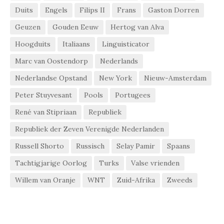
Duits
Engels
Filips II
Frans
Gaston Dorren
Geuzen
Gouden Eeuw
Hertog van Alva
Hoogduits
Italiaans
Linguisticator
Marc van Oostendorp
Nederlands
Nederlandse Opstand
New York
Nieuw-Amsterdam
Peter Stuyvesant
Pools
Portugees
René van Stipriaan
Republiek
Republiek der Zeven Verenigde Nederlanden
Russell Shorto
Russisch
Selay Pamir
Spaans
Tachtigjarige Oorlog
Turks
Valse vrienden
Willem van Oranje
WNT
Zuid-Afrika
Zweeds