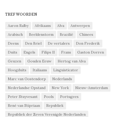
TREFWOORDEN
Aaron Ralby
Afrikaans
Alva
Antwerpen
Arabisch
Beeldenstorm
Brazilië
Chinees
Deens
Den Briel
De vertalers
Don Frederik
Duits
Engels
Filips II
Frans
Gaston Dorren
Geuzen
Gouden Eeuw
Hertog van Alva
Hoogduits
Italiaans
Linguisticator
Marc van Oostendorp
Nederlands
Nederlandse Opstand
New York
Nieuw-Amsterdam
Peter Stuyvesant
Pools
Portugees
René van Stipriaan
Republiek
Republiek der Zeven Verenigde Nederlanden