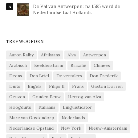
De Val van Antwerpen: na 1585 werd de
Nederlandse taal Hollands
TREFWOORDEN
Aaron Ralby
Afrikaans
Alva
Antwerpen
Arabisch
Beeldenstorm
Brazilië
Chinees
Deens
Den Briel
De vertalers
Don Frederik
Duits
Engels
Filips II
Frans
Gaston Dorren
Geuzen
Gouden Eeuw
Hertog van Alva
Hoogduits
Italiaans
Linguisticator
Marc van Oostendorp
Nederlands
Nederlandse Opstand
New York
Nieuw-Amsterdam