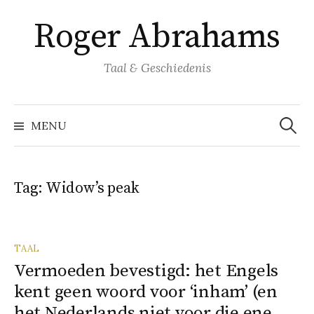
Naar
Roger Abrahams
inhoud
springen
Taal & Geschiedenis
Zoeke
naar:
MENU
Tag:
Widow’s peak
TAAL
Vermoeden bevestigd: het Engels
kent geen woord voor ‘inham’ (en
het Nederlands niet voor die ene