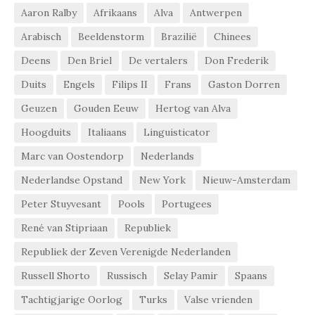
Aaron Ralby
Afrikaans
Alva
Antwerpen
Arabisch
Beeldenstorm
Brazilië
Chinees
Deens
Den Briel
De vertalers
Don Frederik
Duits
Engels
Filips II
Frans
Gaston Dorren
Geuzen
Gouden Eeuw
Hertog van Alva
Hoogduits
Italiaans
Linguisticator
Marc van Oostendorp
Nederlands
Nederlandse Opstand
New York
Nieuw-Amsterdam
Peter Stuyvesant
Pools
Portugees
René van Stipriaan
Republiek
Republiek der Zeven Verenigde Nederlanden
Russell Shorto
Russisch
Selay Pamir
Spaans
Tachtigjarige Oorlog
Turks
Valse vrienden