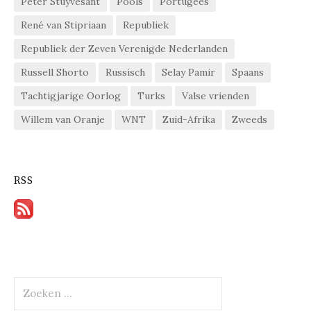
Peter Stuyvesant
Pools
Portugees
René van Stipriaan
Republiek
Republiek der Zeven Verenigde Nederlanden
Russell Shorto
Russisch
Selay Pamir
Spaans
Tachtigjarige Oorlog
Turks
Valse vrienden
Willem van Oranje
WNT
Zuid-Afrika
Zweeds
RSS
Zoeken
naar: