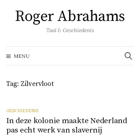
Naar
Roger Abrahams
inhoud
springen
Taal & Geschiedenis
Zoeke
naar:
MENU
Tag:
Zilvervloot
GESCHIEDENIS
In deze kolonie maakte Nederland
pas echt werk van slavernij