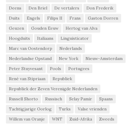
Deens
Den Briel
De vertalers
Don Frederik
Duits
Engels
Filips II
Frans
Gaston Dorren
Geuzen
Gouden Eeuw
Hertog van Alva
Hoogduits
Italiaans
Linguisticator
Marc van Oostendorp
Nederlands
Nederlandse Opstand
New York
Nieuw-Amsterdam
Peter Stuyvesant
Pools
Portugees
René van Stipriaan
Republiek
Republiek der Zeven Verenigde Nederlanden
Russell Shorto
Russisch
Selay Pamir
Spaans
Tachtigjarige Oorlog
Turks
Valse vrienden
Willem van Oranje
WNT
Zuid-Afrika
Zweeds