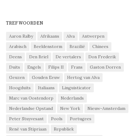
TREFWOORDEN
Aaron Ralby
Afrikaans
Alva
Antwerpen
Arabisch
Beeldenstorm
Brazilië
Chinees
Deens
Den Briel
De vertalers
Don Frederik
Duits
Engels
Filips II
Frans
Gaston Dorren
Geuzen
Gouden Eeuw
Hertog van Alva
Hoogduits
Italiaans
Linguisticator
Marc van Oostendorp
Nederlands
Nederlandse Opstand
New York
Nieuw-Amsterdam
Peter Stuyvesant
Pools
Portugees
René van Stipriaan
Republiek