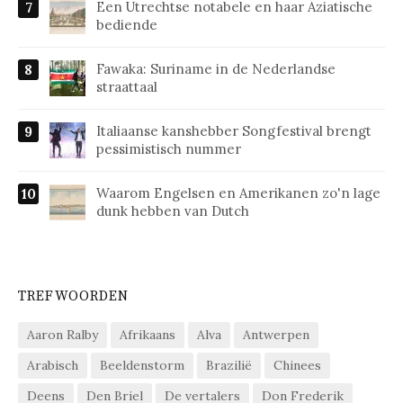
Een Utrechtse notabele en haar Aziatische
bediende
Fawaka: Suriname in de Nederlandse
straattaal
Italiaanse kanshebber Songfestival brengt
pessimistisch nummer
Waarom Engelsen en Amerikanen zo'n lage
dunk hebben van Dutch
TREFWOORDEN
Aaron Ralby
Afrikaans
Alva
Antwerpen
Arabisch
Beeldenstorm
Brazilië
Chinees
Deens
Den Briel
De vertalers
Don Frederik