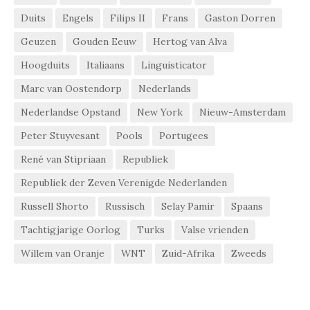
Duits
Engels
Filips II
Frans
Gaston Dorren
Geuzen
Gouden Eeuw
Hertog van Alva
Hoogduits
Italiaans
Linguisticator
Marc van Oostendorp
Nederlands
Nederlandse Opstand
New York
Nieuw-Amsterdam
Peter Stuyvesant
Pools
Portugees
René van Stipriaan
Republiek
Republiek der Zeven Verenigde Nederlanden
Russell Shorto
Russisch
Selay Pamir
Spaans
Tachtigjarige Oorlog
Turks
Valse vrienden
Willem van Oranje
WNT
Zuid-Afrika
Zweeds