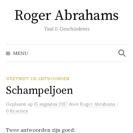
Naar
Roger Abrahams
inhoud
springen
Taal & Geschiedenis
Zoeke
naar:
MENU
WEETNIET: DE ANTWOORDEN
Schampeljoen
/
Geplaatst
op
15 augustus 2017
door
Roger Abrahams
0 Reacties
Twee antwoorden zijn goed: