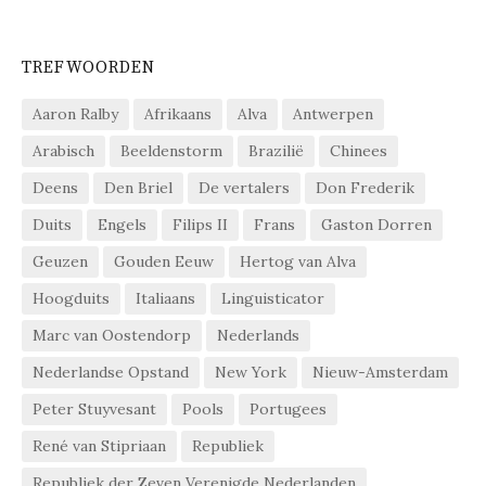
TREFWOORDEN
Aaron Ralby
Afrikaans
Alva
Antwerpen
Arabisch
Beeldenstorm
Brazilië
Chinees
Deens
Den Briel
De vertalers
Don Frederik
Duits
Engels
Filips II
Frans
Gaston Dorren
Geuzen
Gouden Eeuw
Hertog van Alva
Hoogduits
Italiaans
Linguisticator
Marc van Oostendorp
Nederlands
Nederlandse Opstand
New York
Nieuw-Amsterdam
Peter Stuyvesant
Pools
Portugees
René van Stipriaan
Republiek
Republiek der Zeven Verenigde Nederlanden