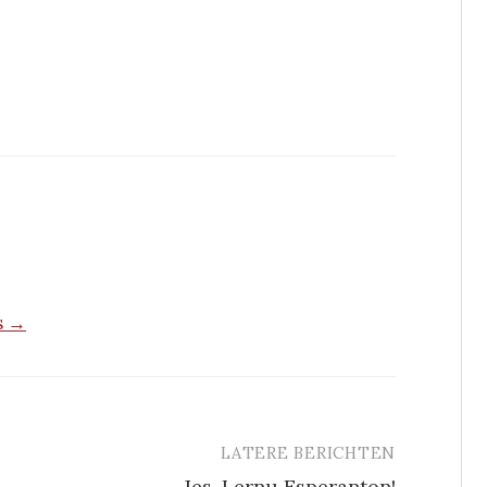
s →
LATERE BERICHTEN
Jes. Lernu Esperanton!