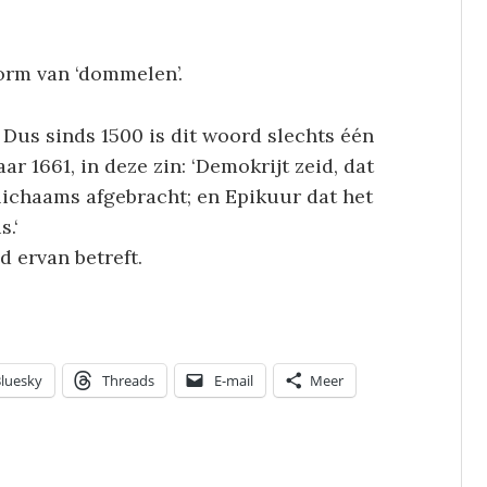
vorm van ‘dommelen’.
. Dus sinds 1500 is dit woord slechts één
ar 1661, in deze zin: ‘
Demokrijt zeid, dat
s lichaams afgebracht; en Epikuur dat het
s.
‘
d ervan betreft.
luesky
Threads
E-mail
Meer