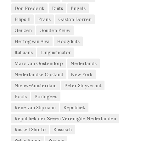
Don Frederik
Duits
Engels
Filips II
Frans
Gaston Dorren
Geuzen
Gouden Eeuw
Hertog van Alva
Hoogduits
Italiaans
Linguisticator
Marc van Oostendorp
Nederlands
Nederlandse Opstand
New York
Nieuw-Amsterdam
Peter Stuyvesant
Pools
Portugees
René van Stipriaan
Republiek
Republiek der Zeven Verenigde Nederlanden
Russell Shorto
Russisch
Selay Pamir
Spaans