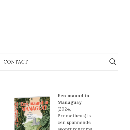
Zoeken
naar:
CONTACT
Een maand in
Managuay
(2024,
Prometheus) is
een spannende
avonturenroma