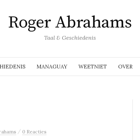
Roger Abrahams
Taal & Geschiedenis
HIEDENIS
MANAGUAY
WEETNIET
OVER
/
rahams
0 Reacties