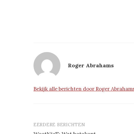
Roger Abrahams
Bekijk alle berichten door Roger Abraham
EERDERE BERICHTEN
Berichtnavigatie
WeetNieT: Wat betekent