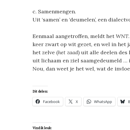
c. Samenmengen.
Uit ‘samen’ en ‘deumelen’, een dialect
Eenmaal aangetroffen, meldt het
WNT
keer zwart op wit gezet, en wel in het ja
het zelve (
het zaad
) uit alle deelen de
uit lichaam en ziel saamgedeumeld … i
Nou, dan weet je het wel, wat de invloe
Dit delen:
Facebook
X
WhatsApp
B
Vind ik leuk: