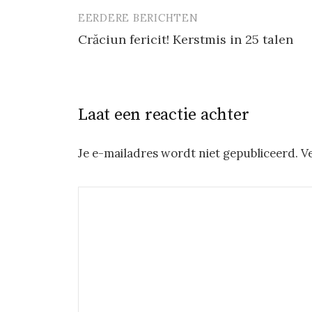
EERDERE BERICHTEN
Berichtnavigatie
Crăciun fericit! Kerstmis in 25 talen
Laat een reactie achter
Je e-mailadres wordt niet gepubliceerd.
V