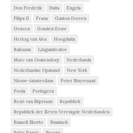
Don Frederik
Duits
Engels
Filips II
Frans
Gaston Dorren
Geuzen
Gouden Eeuw
Hertog van Alva
Hoogduits
Italiaans
Linguisticator
Marc van Oostendorp
Nederlands
Nederlandse Opstand
New York
Nieuw-Amsterdam
Peter Stuyvesant
Pools
Portugees
René van Stipriaan
Republiek
Republiek der Zeven Verenigde Nederlanden
Russell Shorto
Russisch
Selay Pamir
Spaans