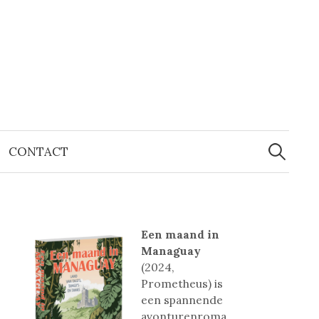
Zoeken
naar:
CONTACT
Een maand in
Managuay
(2024,
Prometheus) is
een spannende
avonturenroma