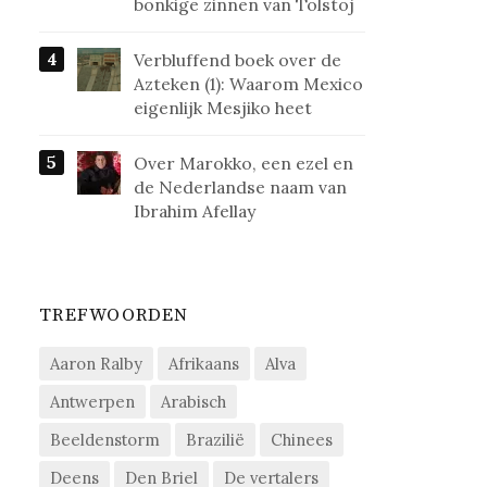
bonkige zinnen van Tolstoj
Verbluffend boek over de
Azteken (1): Waarom Mexico
eigenlijk Mesjiko heet
Over Marokko, een ezel en
de Nederlandse naam van
Ibrahim Afellay
TREFWOORDEN
Aaron Ralby
Afrikaans
Alva
Antwerpen
Arabisch
Beeldenstorm
Brazilië
Chinees
Deens
Den Briel
De vertalers