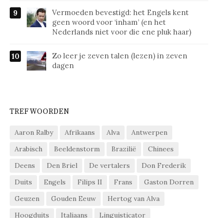
Vermoeden bevestigd: het Engels kent
geen woord voor ‘inham’ (en het
Nederlands niet voor die ene pluk haar)
Zo leer je zeven talen (lezen) in zeven
dagen
TREFWOORDEN
Aaron Ralby
Afrikaans
Alva
Antwerpen
Arabisch
Beeldenstorm
Brazilië
Chinees
Deens
Den Briel
De vertalers
Don Frederik
Duits
Engels
Filips II
Frans
Gaston Dorren
Geuzen
Gouden Eeuw
Hertog van Alva
Hoogduits
Italiaans
Linguisticator