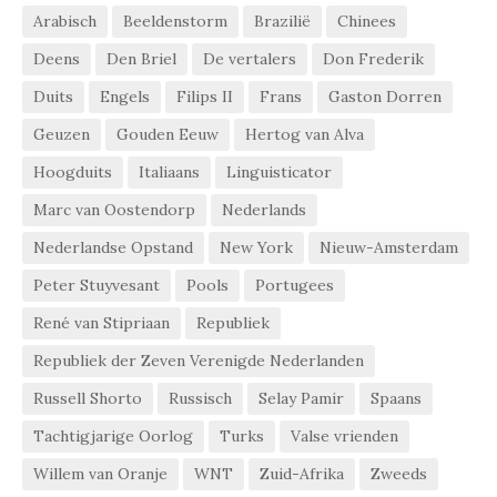
Arabisch
Beeldenstorm
Brazilië
Chinees
Deens
Den Briel
De vertalers
Don Frederik
Duits
Engels
Filips II
Frans
Gaston Dorren
Geuzen
Gouden Eeuw
Hertog van Alva
Hoogduits
Italiaans
Linguisticator
Marc van Oostendorp
Nederlands
Nederlandse Opstand
New York
Nieuw-Amsterdam
Peter Stuyvesant
Pools
Portugees
René van Stipriaan
Republiek
Republiek der Zeven Verenigde Nederlanden
Russell Shorto
Russisch
Selay Pamir
Spaans
Tachtigjarige Oorlog
Turks
Valse vrienden
Willem van Oranje
WNT
Zuid-Afrika
Zweeds