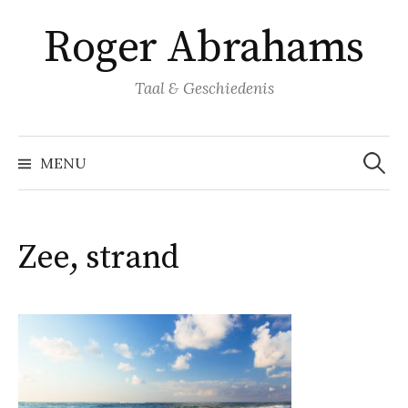
Naar
Roger Abrahams
inhoud
springen
Taal & Geschiedenis
Zoeke
naar:
MENU
Zee, strand