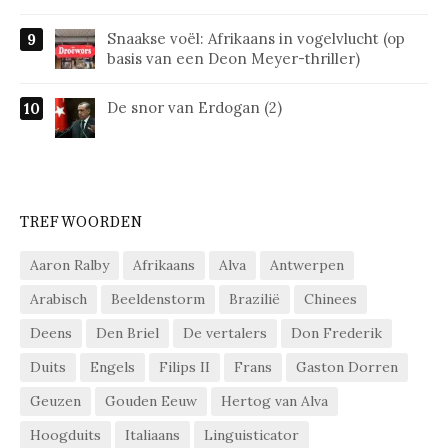
Snaakse voël: Afrikaans in vogelvlucht (op
basis van een Deon Meyer-thriller)
De snor van Erdogan (2)
TREFWOORDEN
Aaron Ralby
Afrikaans
Alva
Antwerpen
Arabisch
Beeldenstorm
Brazilië
Chinees
Deens
Den Briel
De vertalers
Don Frederik
Duits
Engels
Filips II
Frans
Gaston Dorren
Geuzen
Gouden Eeuw
Hertog van Alva
Hoogduits
Italiaans
Linguisticator