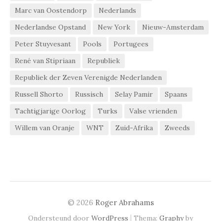
Marc van Oostendorp
Nederlands
Nederlandse Opstand
New York
Nieuw-Amsterdam
Peter Stuyvesant
Pools
Portugees
René van Stipriaan
Republiek
Republiek der Zeven Verenigde Nederlanden
Russell Shorto
Russisch
Selay Pamir
Spaans
Tachtigjarige Oorlog
Turks
Valse vrienden
Willem van Oranje
WNT
Zuid-Afrika
Zweeds
© 2026
Roger Abrahams
|
Ondersteund door
WordPress
Thema:
Graphy
by