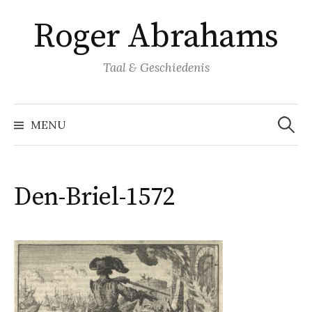
Naar
Roger Abrahams
inhoud
springen
Taal & Geschiedenis
Zoeke
naar:
MENU
Den-Briel-1572