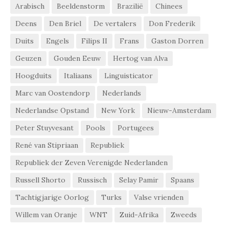
Arabisch
Beeldenstorm
Brazilië
Chinees
Deens
Den Briel
De vertalers
Don Frederik
Duits
Engels
Filips II
Frans
Gaston Dorren
Geuzen
Gouden Eeuw
Hertog van Alva
Hoogduits
Italiaans
Linguisticator
Marc van Oostendorp
Nederlands
Nederlandse Opstand
New York
Nieuw-Amsterdam
Peter Stuyvesant
Pools
Portugees
René van Stipriaan
Republiek
Republiek der Zeven Verenigde Nederlanden
Russell Shorto
Russisch
Selay Pamir
Spaans
Tachtigjarige Oorlog
Turks
Valse vrienden
Willem van Oranje
WNT
Zuid-Afrika
Zweeds