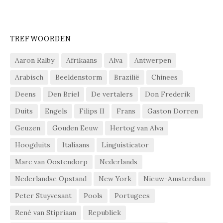
TREFWOORDEN
Aaron Ralby
Afrikaans
Alva
Antwerpen
Arabisch
Beeldenstorm
Brazilië
Chinees
Deens
Den Briel
De vertalers
Don Frederik
Duits
Engels
Filips II
Frans
Gaston Dorren
Geuzen
Gouden Eeuw
Hertog van Alva
Hoogduits
Italiaans
Linguisticator
Marc van Oostendorp
Nederlands
Nederlandse Opstand
New York
Nieuw-Amsterdam
Peter Stuyvesant
Pools
Portugees
René van Stipriaan
Republiek