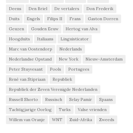
Deens
Den Briel
De vertalers
Don Frederik
Duits
Engels
Filips II
Frans
Gaston Dorren
Geuzen
Gouden Eeuw
Hertog van Alva
Hoogduits
Italiaans
Linguisticator
Marc van Oostendorp
Nederlands
Nederlandse Opstand
New York
Nieuw-Amsterdam
Peter Stuyvesant
Pools
Portugees
René van Stipriaan
Republiek
Republiek der Zeven Verenigde Nederlanden
Russell Shorto
Russisch
Selay Pamir
Spaans
Tachtigjarige Oorlog
Turks
Valse vrienden
Willem van Oranje
WNT
Zuid-Afrika
Zweeds