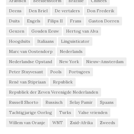
Arabisch
Beeldenstorm
Brazilië
Chinees
Deens
Den Briel
De vertalers
Don Frederik
Duits
Engels
Filips II
Frans
Gaston Dorren
Geuzen
Gouden Eeuw
Hertog van Alva
Hoogduits
Italiaans
Linguisticator
Marc van Oostendorp
Nederlands
Nederlandse Opstand
New York
Nieuw-Amsterdam
Peter Stuyvesant
Pools
Portugees
René van Stipriaan
Republiek
Republiek der Zeven Verenigde Nederlanden
Russell Shorto
Russisch
Selay Pamir
Spaans
Tachtigjarige Oorlog
Turks
Valse vrienden
Willem van Oranje
WNT
Zuid-Afrika
Zweeds