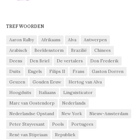
TREFWOORDEN
Aaron Ralby
Afrikaans
Alva
Antwerpen
Arabisch
Beeldenstorm
Brazilië
Chinees
Deens
Den Briel
De vertalers
Don Frederik
Duits
Engels
Filips II
Frans
Gaston Dorren
Geuzen
Gouden Eeuw
Hertog van Alva
Hoogduits
Italiaans
Linguisticator
Marc van Oostendorp
Nederlands
Nederlandse Opstand
New York
Nieuw-Amsterdam
Peter Stuyvesant
Pools
Portugees
René van Stipriaan
Republiek