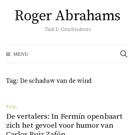
Naar
Roger Abrahams
inhoud
springen
Taal & Geschiedenis
Zoeke
naar:
MENU
Tag:
De schaduw van de wind
TAAL
De vertalers: In Fermín openbaart
zich het gevoel voor humor van
Carlos Ruiz Zafón