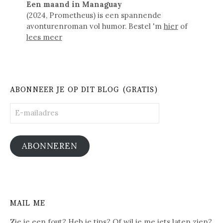
Een maand in Managuay
(2024, Prometheus) is een spannende
avonturenroman vol humor. Bestel 'm
hier
of
lees meer
ABONNEER JE OP DIT BLOG (GRATIS)
E-
mailadres
ABONNEREN
MAIL ME
Zie je een fout? Heb je tips? Of wil je me iets laten zien?