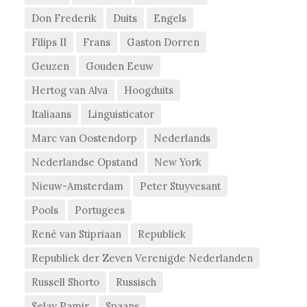
Don Frederik
Duits
Engels
Filips II
Frans
Gaston Dorren
Geuzen
Gouden Eeuw
Hertog van Alva
Hoogduits
Italiaans
Linguisticator
Marc van Oostendorp
Nederlands
Nederlandse Opstand
New York
Nieuw-Amsterdam
Peter Stuyvesant
Pools
Portugees
René van Stipriaan
Republiek
Republiek der Zeven Verenigde Nederlanden
Russell Shorto
Russisch
Selay Pamir
Spaans