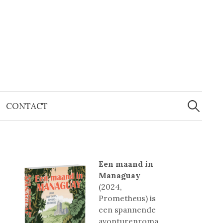
Zoeken
naar:
CONTACT
Een maand in
Managuay
(2024,
Prometheus) is
een spannende
avonturenroma