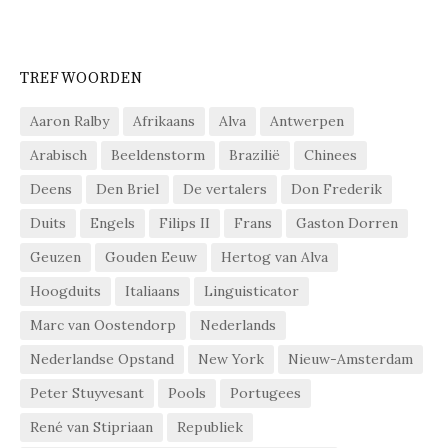
TREFWOORDEN
Aaron Ralby
Afrikaans
Alva
Antwerpen
Arabisch
Beeldenstorm
Brazilië
Chinees
Deens
Den Briel
De vertalers
Don Frederik
Duits
Engels
Filips II
Frans
Gaston Dorren
Geuzen
Gouden Eeuw
Hertog van Alva
Hoogduits
Italiaans
Linguisticator
Marc van Oostendorp
Nederlands
Nederlandse Opstand
New York
Nieuw-Amsterdam
Peter Stuyvesant
Pools
Portugees
René van Stipriaan
Republiek