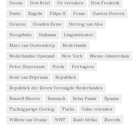
Deens
Den Briel
De vertalers
Don Frederik
Duits
Engels
Filips II
Frans
Gaston Dorren
Geuzen
Gouden Eeuw
Hertog van Alva
Hoogduits
Italiaans
Linguisticator
Marc van Oostendorp
Nederlands
Nederlandse Opstand
New York
Nieuw-Amsterdam
Peter Stuyvesant
Pools
Portugees
René van Stipriaan
Republiek
Republiek der Zeven Verenigde Nederlanden
Russell Shorto
Russisch
Selay Pamir
Spaans
Tachtigjarige Oorlog
Turks
Valse vrienden
Willem van Oranje
WNT
Zuid-Afrika
Zweeds