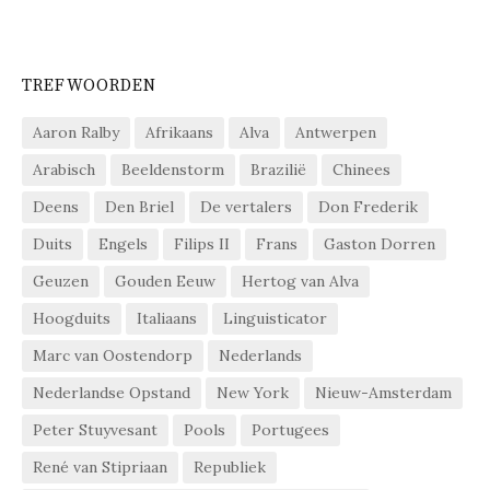
TREFWOORDEN
Aaron Ralby
Afrikaans
Alva
Antwerpen
Arabisch
Beeldenstorm
Brazilië
Chinees
Deens
Den Briel
De vertalers
Don Frederik
Duits
Engels
Filips II
Frans
Gaston Dorren
Geuzen
Gouden Eeuw
Hertog van Alva
Hoogduits
Italiaans
Linguisticator
Marc van Oostendorp
Nederlands
Nederlandse Opstand
New York
Nieuw-Amsterdam
Peter Stuyvesant
Pools
Portugees
René van Stipriaan
Republiek