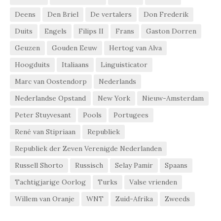
Deens
Den Briel
De vertalers
Don Frederik
Duits
Engels
Filips II
Frans
Gaston Dorren
Geuzen
Gouden Eeuw
Hertog van Alva
Hoogduits
Italiaans
Linguisticator
Marc van Oostendorp
Nederlands
Nederlandse Opstand
New York
Nieuw-Amsterdam
Peter Stuyvesant
Pools
Portugees
René van Stipriaan
Republiek
Republiek der Zeven Verenigde Nederlanden
Russell Shorto
Russisch
Selay Pamir
Spaans
Tachtigjarige Oorlog
Turks
Valse vrienden
Willem van Oranje
WNT
Zuid-Afrika
Zweeds