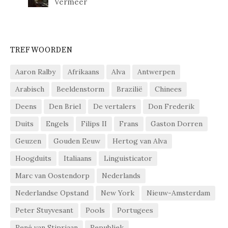
Vermeer
TREFWOORDEN
Aaron Ralby
Afrikaans
Alva
Antwerpen
Arabisch
Beeldenstorm
Brazilië
Chinees
Deens
Den Briel
De vertalers
Don Frederik
Duits
Engels
Filips II
Frans
Gaston Dorren
Geuzen
Gouden Eeuw
Hertog van Alva
Hoogduits
Italiaans
Linguisticator
Marc van Oostendorp
Nederlands
Nederlandse Opstand
New York
Nieuw-Amsterdam
Peter Stuyvesant
Pools
Portugees
René van Stipriaan
Republiek