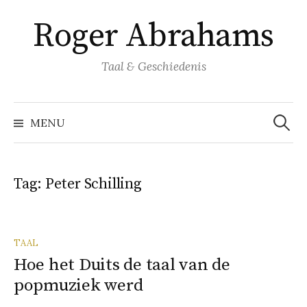
Naar
Roger Abrahams
inhoud
springen
Taal & Geschiedenis
Zoeke
naar:
MENU
Tag:
Peter Schilling
TAAL
Hoe het Duits de taal van de
popmuziek werd