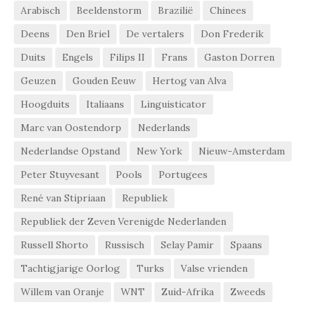
Arabisch
Beeldenstorm
Brazilië
Chinees
Deens
Den Briel
De vertalers
Don Frederik
Duits
Engels
Filips II
Frans
Gaston Dorren
Geuzen
Gouden Eeuw
Hertog van Alva
Hoogduits
Italiaans
Linguisticator
Marc van Oostendorp
Nederlands
Nederlandse Opstand
New York
Nieuw-Amsterdam
Peter Stuyvesant
Pools
Portugees
René van Stipriaan
Republiek
Republiek der Zeven Verenigde Nederlanden
Russell Shorto
Russisch
Selay Pamir
Spaans
Tachtigjarige Oorlog
Turks
Valse vrienden
Willem van Oranje
WNT
Zuid-Afrika
Zweeds