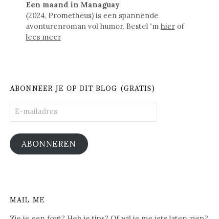
Een maand in Managuay
(2024, Prometheus) is een spannende
avonturenroman vol humor. Bestel 'm
hier
of
lees meer
ABONNEER JE OP DIT BLOG (GRATIS)
E-
mailadres
ABONNEREN
MAIL ME
Zie je een fout? Heb je tips? Of wil je me iets laten zien?