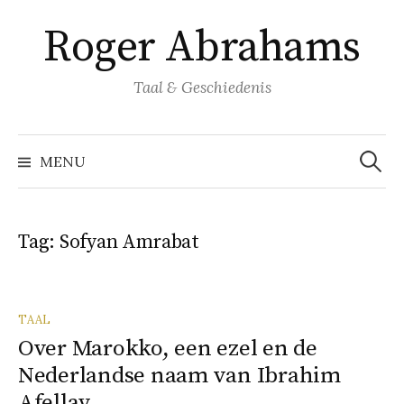
Naar
Roger Abrahams
inhoud
springen
Taal & Geschiedenis
Zoeke
naar:
MENU
Tag:
Sofyan Amrabat
TAAL
Over Marokko, een ezel en de
Nederlandse naam van Ibrahim
Afellay