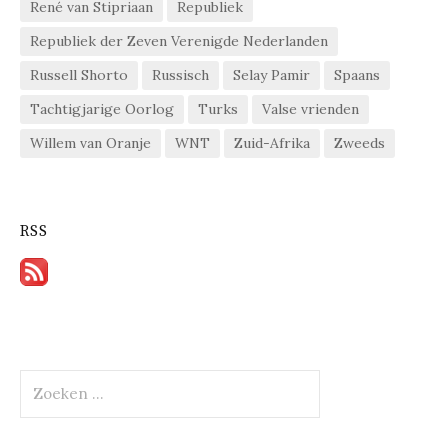
René van Stipriaan
Republiek
Republiek der Zeven Verenigde Nederlanden
Russell Shorto
Russisch
Selay Pamir
Spaans
Tachtigjarige Oorlog
Turks
Valse vrienden
Willem van Oranje
WNT
Zuid-Afrika
Zweeds
RSS
Zoeken
naar: