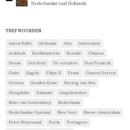
Nederlandse taal Hollands
TREFWOORDEN
Aaron Ralby
Afrikaans
Alva
Antwerpen
Arabisch
Beeldenstorm
Brazilië
Chinees
Deens
Den Briel
De vertalers
Don Frederik
Duits
Engels
Filips II
Frans
Gaston Dorren
Geuzen
Gouden Eeuw
Hertog van Alva
Hoogduits
Italiaans
Linguisticator
Marc van Oostendorp
Nederlands
Nederlandse Opstand
New York
Nieuw-Amsterdam
Peter Stuyvesant
Pools
Portugees