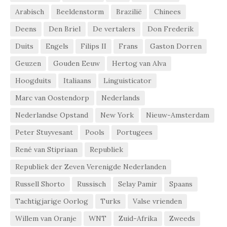
Arabisch
Beeldenstorm
Brazilië
Chinees
Deens
Den Briel
De vertalers
Don Frederik
Duits
Engels
Filips II
Frans
Gaston Dorren
Geuzen
Gouden Eeuw
Hertog van Alva
Hoogduits
Italiaans
Linguisticator
Marc van Oostendorp
Nederlands
Nederlandse Opstand
New York
Nieuw-Amsterdam
Peter Stuyvesant
Pools
Portugees
René van Stipriaan
Republiek
Republiek der Zeven Verenigde Nederlanden
Russell Shorto
Russisch
Selay Pamir
Spaans
Tachtigjarige Oorlog
Turks
Valse vrienden
Willem van Oranje
WNT
Zuid-Afrika
Zweeds