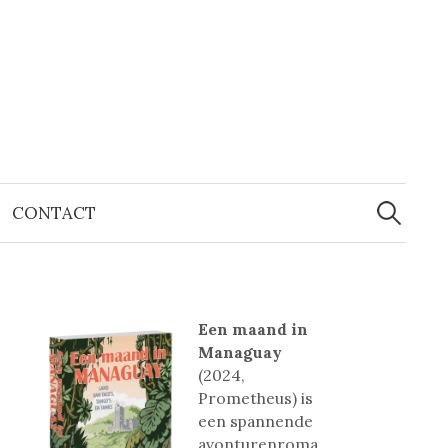
Zoeken
naar:
CONTACT
Een maand in
Managuay
(2024,
Prometheus) is
een spannende
avonturenroma