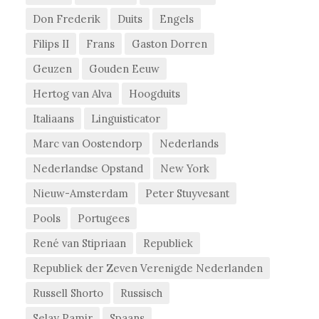
Don Frederik
Duits
Engels
Filips II
Frans
Gaston Dorren
Geuzen
Gouden Eeuw
Hertog van Alva
Hoogduits
Italiaans
Linguisticator
Marc van Oostendorp
Nederlands
Nederlandse Opstand
New York
Nieuw-Amsterdam
Peter Stuyvesant
Pools
Portugees
René van Stipriaan
Republiek
Republiek der Zeven Verenigde Nederlanden
Russell Shorto
Russisch
Selay Pamir
Spaans