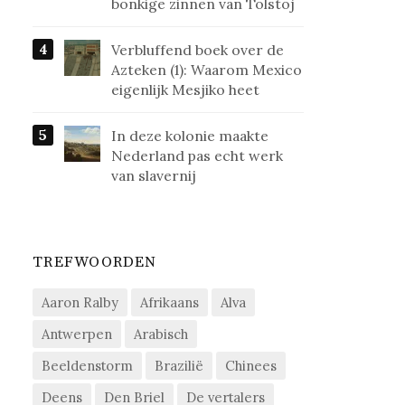
bonkige zinnen van Tolstoj
Verbluffend boek over de
Azteken (1): Waarom Mexico
eigenlijk Mesjiko heet
In deze kolonie maakte
Nederland pas echt werk
van slavernij
TREFWOORDEN
Aaron Ralby
Afrikaans
Alva
Antwerpen
Arabisch
Beeldenstorm
Brazilië
Chinees
Deens
Den Briel
De vertalers