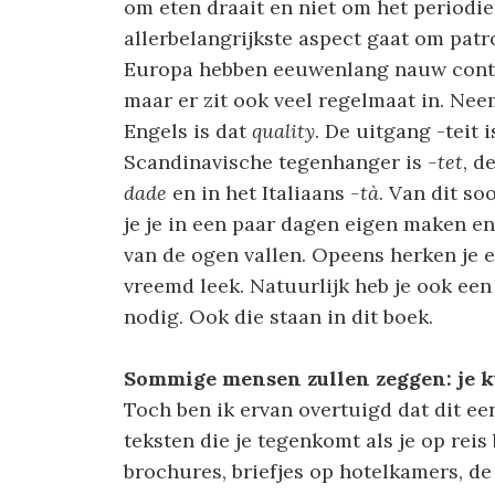
om eten draait en niet om het periodi
allerbelangrijkste aspect gaat om pat
Europa hebben eeuwenlang nauw contac
maar er zit ook veel regelmaat in. Nee
Engels is dat
quality
. De uitgang -teit 
Scandinavische tegenhanger is
-tet
, d
dade
en in het Italiaans
-tà
. Van dit so
je je in een paar dagen eigen maken en a
van de ogen vallen. Opeens herken je e
vreemd leek. Natuurlijk heb je ook ee
nodig. Ook die staan in dit boek.
Sommige mensen zullen zeggen: je k
Toch ben ik ervan overtuigd dat dit ee
teksten die je tegenkomt als je op reis
brochures, briefjes op hotelkamers, de 