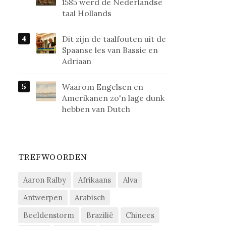
1585 werd de Nederlandse
taal Hollands
Dit zijn de taalfouten uit de
Spaanse les van Bassie en
Adriaan
Waarom Engelsen en
Amerikanen zo'n lage dunk
hebben van Dutch
TREFWOORDEN
Aaron Ralby
Afrikaans
Alva
Antwerpen
Arabisch
Beeldenstorm
Brazilië
Chinees