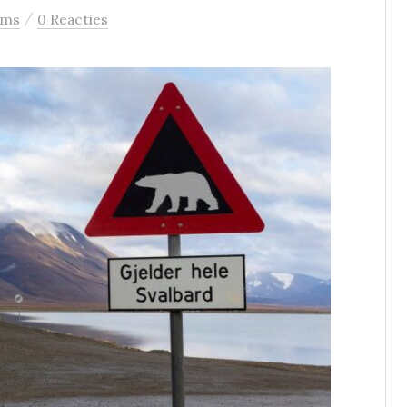
/
ams
0 Reacties