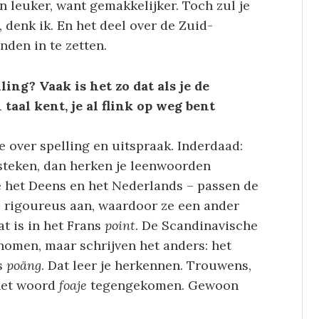
 leuker, want gemakkelijker. Toch zul je
enk ik. En het deel over de Zuid-
anden in te zetten.
ing? Vaak is het zo dat als je de
taal kent, je al flink op weg bent
e over spelling en uitspraak. Inderdaad:
r steken, dan herken je leenwoorden
e het Deens en het Nederlands – passen de
j rigoureus aan, waardoor ze een ander
at is in het Frans
point
. De Scandinavische
omen, maar schrijven het anders: het
s
poäng
. Dat leer je herkennen. Trouwens,
 het woord
foaje
tegengekomen. Gewoon