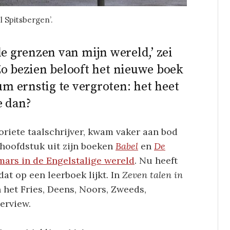
 Spitsbergen’.
de grenzen van mijn wereld,’ zei
Zo bezien belooft het nieuwe boek
m ernstig te vergroten: het heet
e dan?
oriete taalschrijver, kwam vaker aan bod
n hoofdstuk uit zijn boeken
Babel
en
De
mars in de Engelstalige wereld
. Nu heeft
at op een leerboek lijkt. In
Zeven talen in
n het Fries, Deens, Noors, Zweeds,
erview.