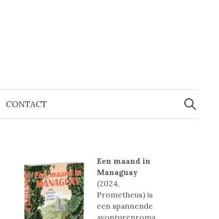
Zoeken
naar:
CONTACT
Een maand in
Managuay
(2024,
Prometheus) is
een spannende
avonturenroma