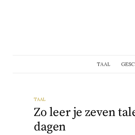
Naar
inhoud
springen
TAAL
GESC
TAAL
Zo leer je zeven tal
dagen