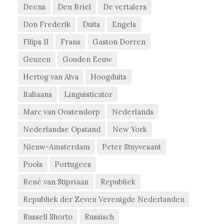
Deens
Den Briel
De vertalers
Don Frederik
Duits
Engels
Filips II
Frans
Gaston Dorren
Geuzen
Gouden Eeuw
Hertog van Alva
Hoogduits
Italiaans
Linguisticator
Marc van Oostendorp
Nederlands
Nederlandse Opstand
New York
Nieuw-Amsterdam
Peter Stuyvesant
Pools
Portugees
René van Stipriaan
Republiek
Republiek der Zeven Verenigde Nederlanden
Russell Shorto
Russisch