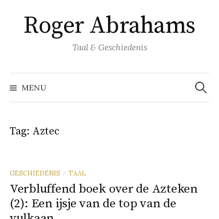
Naar
Roger Abrahams
inhoud
springen
Taal & Geschiedenis
Zoeke
naar:
MENU
Tag:
Aztec
GESCHIEDENIS
TAAL
/
Verbluffend boek over de Azteken
(2): Een ijsje van de top van de
vulkaan