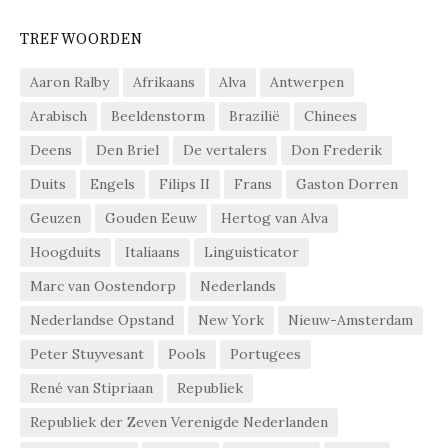
TREFWOORDEN
Aaron Ralby
Afrikaans
Alva
Antwerpen
Arabisch
Beeldenstorm
Brazilië
Chinees
Deens
Den Briel
De vertalers
Don Frederik
Duits
Engels
Filips II
Frans
Gaston Dorren
Geuzen
Gouden Eeuw
Hertog van Alva
Hoogduits
Italiaans
Linguisticator
Marc van Oostendorp
Nederlands
Nederlandse Opstand
New York
Nieuw-Amsterdam
Peter Stuyvesant
Pools
Portugees
René van Stipriaan
Republiek
Republiek der Zeven Verenigde Nederlanden