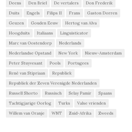
Deens
Den Briel
De vertalers
Don Frederik
Duits
Engels
Filips II
Frans
Gaston Dorren
Geuzen
Gouden Eeuw
Hertog van Alva
Hoogduits
Italiaans
Linguisticator
Marc van Oostendorp
Nederlands
Nederlandse Opstand
New York
Nieuw-Amsterdam
Peter Stuyvesant
Pools
Portugees
René van Stipriaan
Republiek
Republiek der Zeven Verenigde Nederlanden
Russell Shorto
Russisch
Selay Pamir
Spaans
Tachtigjarige Oorlog
Turks
Valse vrienden
Willem van Oranje
WNT
Zuid-Afrika
Zweeds