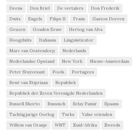
Deens
Den Briel
De vertalers
Don Frederik
Duits
Engels
Filips II
Frans
Gaston Dorren
Geuzen
Gouden Eeuw
Hertog van Alva
Hoogduits
Italiaans
Linguisticator
Marc van Oostendorp
Nederlands
Nederlandse Opstand
New York
Nieuw-Amsterdam
Peter Stuyvesant
Pools
Portugees
René van Stipriaan
Republiek
Republiek der Zeven Verenigde Nederlanden
Russell Shorto
Russisch
Selay Pamir
Spaans
Tachtigjarige Oorlog
Turks
Valse vrienden
Willem van Oranje
WNT
Zuid-Afrika
Zweeds