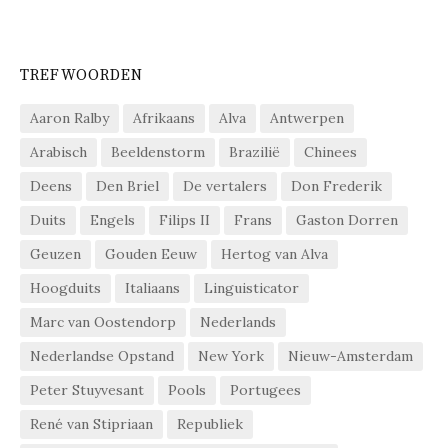
TREFWOORDEN
Aaron Ralby
Afrikaans
Alva
Antwerpen
Arabisch
Beeldenstorm
Brazilië
Chinees
Deens
Den Briel
De vertalers
Don Frederik
Duits
Engels
Filips II
Frans
Gaston Dorren
Geuzen
Gouden Eeuw
Hertog van Alva
Hoogduits
Italiaans
Linguisticator
Marc van Oostendorp
Nederlands
Nederlandse Opstand
New York
Nieuw-Amsterdam
Peter Stuyvesant
Pools
Portugees
René van Stipriaan
Republiek