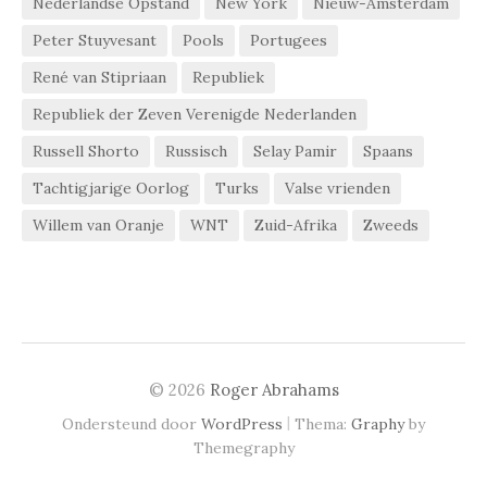
Nederlandse Opstand
New York
Nieuw-Amsterdam
Peter Stuyvesant
Pools
Portugees
René van Stipriaan
Republiek
Republiek der Zeven Verenigde Nederlanden
Russell Shorto
Russisch
Selay Pamir
Spaans
Tachtigjarige Oorlog
Turks
Valse vrienden
Willem van Oranje
WNT
Zuid-Afrika
Zweeds
© 2026
Roger Abrahams
|
Ondersteund door
WordPress
Thema:
Graphy
by
Themegraphy