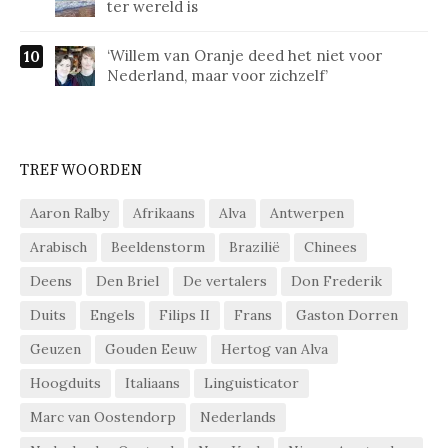
ter wereld is
‘Willem van Oranje deed het niet voor
Nederland, maar voor zichzelf’
TREFWOORDEN
Aaron Ralby
Afrikaans
Alva
Antwerpen
Arabisch
Beeldenstorm
Brazilië
Chinees
Deens
Den Briel
De vertalers
Don Frederik
Duits
Engels
Filips II
Frans
Gaston Dorren
Geuzen
Gouden Eeuw
Hertog van Alva
Hoogduits
Italiaans
Linguisticator
Marc van Oostendorp
Nederlands