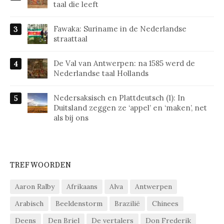
taal die leeft
Fawaka: Suriname in de Nederlandse
straattaal
De Val van Antwerpen: na 1585 werd de
Nederlandse taal Hollands
Nedersaksisch en Plattdeutsch (1): In
Duitsland zeggen ze ‘appel’ en ‘maken’, net
als bij ons
TREFWOORDEN
Aaron Ralby
Afrikaans
Alva
Antwerpen
Arabisch
Beeldenstorm
Brazilië
Chinees
Deens
Den Briel
De vertalers
Don Frederik