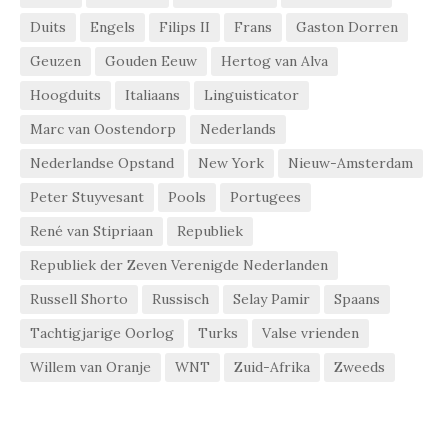
Duits
Engels
Filips II
Frans
Gaston Dorren
Geuzen
Gouden Eeuw
Hertog van Alva
Hoogduits
Italiaans
Linguisticator
Marc van Oostendorp
Nederlands
Nederlandse Opstand
New York
Nieuw-Amsterdam
Peter Stuyvesant
Pools
Portugees
René van Stipriaan
Republiek
Republiek der Zeven Verenigde Nederlanden
Russell Shorto
Russisch
Selay Pamir
Spaans
Tachtigjarige Oorlog
Turks
Valse vrienden
Willem van Oranje
WNT
Zuid-Afrika
Zweeds