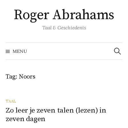
Naar
Roger Abrahams
inhoud
springen
Taal & Geschiedenis
Zoeke
naar:
MENU
Tag:
Noors
TAAL
Zo leer je zeven talen (lezen) in
zeven dagen