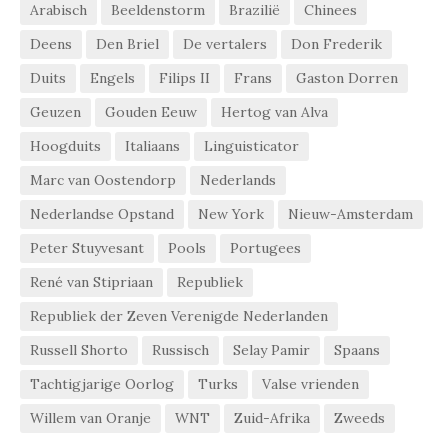
Arabisch
Beeldenstorm
Brazilië
Chinees
Deens
Den Briel
De vertalers
Don Frederik
Duits
Engels
Filips II
Frans
Gaston Dorren
Geuzen
Gouden Eeuw
Hertog van Alva
Hoogduits
Italiaans
Linguisticator
Marc van Oostendorp
Nederlands
Nederlandse Opstand
New York
Nieuw-Amsterdam
Peter Stuyvesant
Pools
Portugees
René van Stipriaan
Republiek
Republiek der Zeven Verenigde Nederlanden
Russell Shorto
Russisch
Selay Pamir
Spaans
Tachtigjarige Oorlog
Turks
Valse vrienden
Willem van Oranje
WNT
Zuid-Afrika
Zweeds