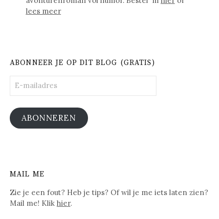
avonturenroman vol humor. Bestel 'm
hier
of
lees meer
ABONNEER JE OP DIT BLOG (GRATIS)
E-
mailadres
ABONNEREN
MAIL ME
Zie je een fout? Heb je tips? Of wil je me iets laten zien?
Mail me! Klik
hier
.