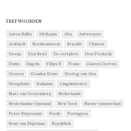
TREFWOORDEN
Aaron Ralby
Afrikaans
Alva
Antwerpen
Arabisch
Beeldenstorm
Brazilië
Chinees
Deens
Den Briel
De vertalers
Don Frederik
Duits
Engels
Filips II
Frans
Gaston Dorren
Geuzen
Gouden Eeuw
Hertog van Alva
Hoogduits
Italiaans
Linguisticator
Marc van Oostendorp
Nederlands
Nederlandse Opstand
New York
Nieuw-Amsterdam
Peter Stuyvesant
Pools
Portugees
René van Stipriaan
Republiek