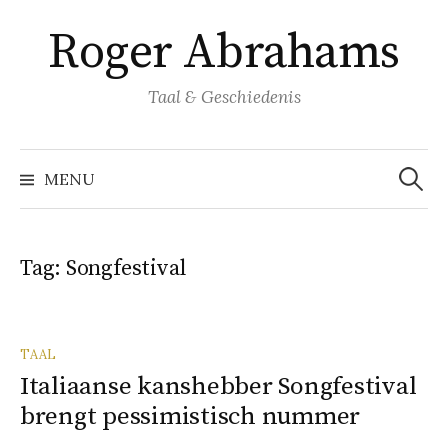
Naar
Roger Abrahams
inhoud
springen
Taal & Geschiedenis
Zoeke
naar:
MENU
Tag:
Songfestival
TAAL
Italiaanse kanshebber Songfestival
brengt pessimistisch nummer