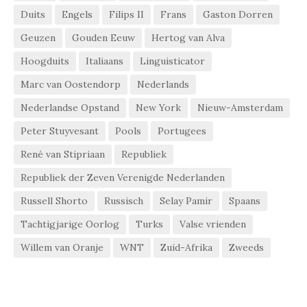
Duits
Engels
Filips II
Frans
Gaston Dorren
Geuzen
Gouden Eeuw
Hertog van Alva
Hoogduits
Italiaans
Linguisticator
Marc van Oostendorp
Nederlands
Nederlandse Opstand
New York
Nieuw-Amsterdam
Peter Stuyvesant
Pools
Portugees
René van Stipriaan
Republiek
Republiek der Zeven Verenigde Nederlanden
Russell Shorto
Russisch
Selay Pamir
Spaans
Tachtigjarige Oorlog
Turks
Valse vrienden
Willem van Oranje
WNT
Zuid-Afrika
Zweeds