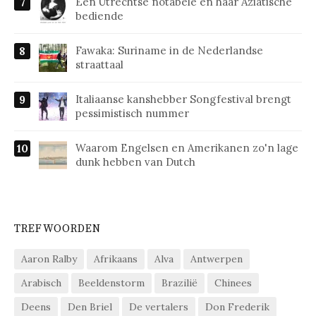
Een Utrechtse notabele en haar Aziatische
bediende
Fawaka: Suriname in de Nederlandse
straattaal
Italiaanse kanshebber Songfestival brengt
pessimistisch nummer
Waarom Engelsen en Amerikanen zo'n lage
dunk hebben van Dutch
TREFWOORDEN
Aaron Ralby
Afrikaans
Alva
Antwerpen
Arabisch
Beeldenstorm
Brazilië
Chinees
Deens
Den Briel
De vertalers
Don Frederik