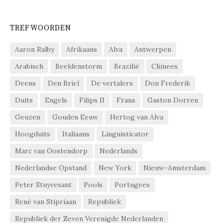
TREFWOORDEN
Aaron Ralby
Afrikaans
Alva
Antwerpen
Arabisch
Beeldenstorm
Brazilië
Chinees
Deens
Den Briel
De vertalers
Don Frederik
Duits
Engels
Filips II
Frans
Gaston Dorren
Geuzen
Gouden Eeuw
Hertog van Alva
Hoogduits
Italiaans
Linguisticator
Marc van Oostendorp
Nederlands
Nederlandse Opstand
New York
Nieuw-Amsterdam
Peter Stuyvesant
Pools
Portugees
René van Stipriaan
Republiek
Republiek der Zeven Verenigde Nederlanden