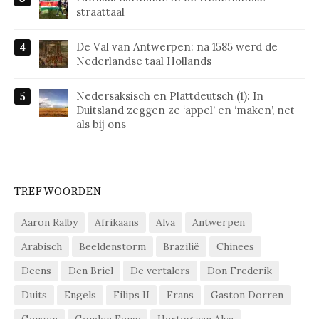
straattaal
De Val van Antwerpen: na 1585 werd de
Nederlandse taal Hollands
Nedersaksisch en Plattdeutsch (1): In
Duitsland zeggen ze ‘appel’ en ‘maken’, net
als bij ons
TREFWOORDEN
Aaron Ralby
Afrikaans
Alva
Antwerpen
Arabisch
Beeldenstorm
Brazilië
Chinees
Deens
Den Briel
De vertalers
Don Frederik
Duits
Engels
Filips II
Frans
Gaston Dorren