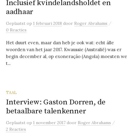
Inclusief kvindelandsholdet en
aadhaar
/
Geplaatst
op
1 februari 2018
door
Roger Abrahams
0 Reacties
Het duurt even, maar dan heb je ook wat: echt álle
woorden van het jaar 2017. Kwaussie (Australië) was er
begin december al, op exoneração (Angola) moesten we
t...
TAAL
Interview: Gaston Dorren, de
betaalbare talenkenner
/
Geplaatst
op
1 november 2017
door
Roger Abrahams
2 Reacties