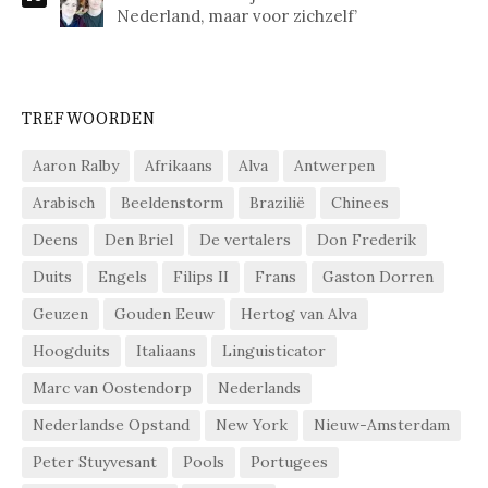
Nederland, maar voor zichzelf’
TREFWOORDEN
Aaron Ralby
Afrikaans
Alva
Antwerpen
Arabisch
Beeldenstorm
Brazilië
Chinees
Deens
Den Briel
De vertalers
Don Frederik
Duits
Engels
Filips II
Frans
Gaston Dorren
Geuzen
Gouden Eeuw
Hertog van Alva
Hoogduits
Italiaans
Linguisticator
Marc van Oostendorp
Nederlands
Nederlandse Opstand
New York
Nieuw-Amsterdam
Peter Stuyvesant
Pools
Portugees