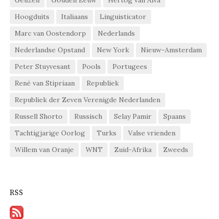
Geuzen
Gouden Eeuw
Hertog van Alva
Hoogduits
Italiaans
Linguisticator
Marc van Oostendorp
Nederlands
Nederlandse Opstand
New York
Nieuw-Amsterdam
Peter Stuyvesant
Pools
Portugees
René van Stipriaan
Republiek
Republiek der Zeven Verenigde Nederlanden
Russell Shorto
Russisch
Selay Pamir
Spaans
Tachtigjarige Oorlog
Turks
Valse vrienden
Willem van Oranje
WNT
Zuid-Afrika
Zweeds
RSS