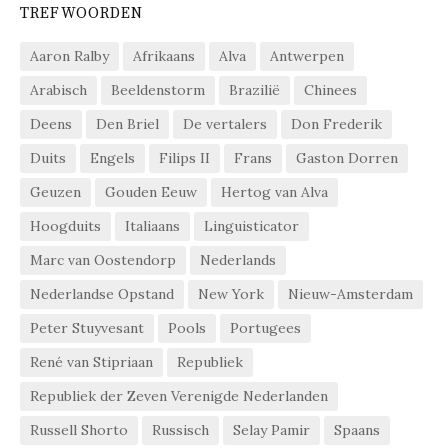
TREFWOORDEN
Aaron Ralby
Afrikaans
Alva
Antwerpen
Arabisch
Beeldenstorm
Brazilië
Chinees
Deens
Den Briel
De vertalers
Don Frederik
Duits
Engels
Filips II
Frans
Gaston Dorren
Geuzen
Gouden Eeuw
Hertog van Alva
Hoogduits
Italiaans
Linguisticator
Marc van Oostendorp
Nederlands
Nederlandse Opstand
New York
Nieuw-Amsterdam
Peter Stuyvesant
Pools
Portugees
René van Stipriaan
Republiek
Republiek der Zeven Verenigde Nederlanden
Russell Shorto
Russisch
Selay Pamir
Spaans