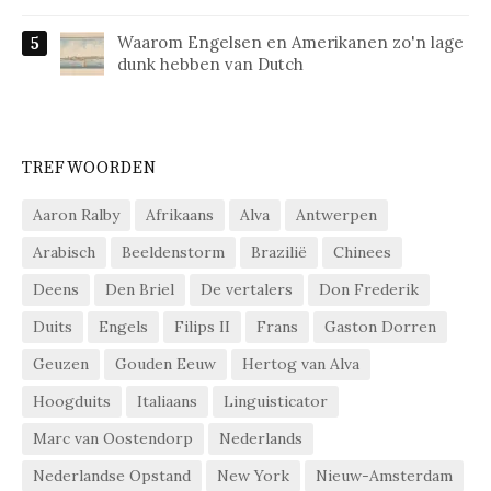
Waarom Engelsen en Amerikanen zo'n lage
dunk hebben van Dutch
TREFWOORDEN
Aaron Ralby
Afrikaans
Alva
Antwerpen
Arabisch
Beeldenstorm
Brazilië
Chinees
Deens
Den Briel
De vertalers
Don Frederik
Duits
Engels
Filips II
Frans
Gaston Dorren
Geuzen
Gouden Eeuw
Hertog van Alva
Hoogduits
Italiaans
Linguisticator
Marc van Oostendorp
Nederlands
Nederlandse Opstand
New York
Nieuw-Amsterdam