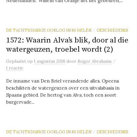
Nederlanden. ‘Willem van Oranje liet het gebeuren,’...
DE TACHTIGJARIGE OORLOG IN 80 DELEN
GESCHIEDENIS
/
1572: Waarin Alva’s blik, door al die
watergeuzen, troebel wordt (2)
/
Geplaatst
op
1 augustus 2018
door
Roger Abrahams
1 reactie
De inname van Den Briel veranderde alles. Opeens
beschikten de watergeuzen over een uitvalsbasis in
Spaans gebied. De hertog van Alva, toch een soort
burgervade...
DE TACHTIGJARIGE OORLOG IN 80 DELEN
GESCHIEDENIS
/