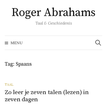
Naar
Roger Abrahams
inhoud
springen
Taal & Geschiedenis
Zoeke
naar:
MENU
Tag:
Spaans
TAAL
Zo leer je zeven talen (lezen) in
zeven dagen