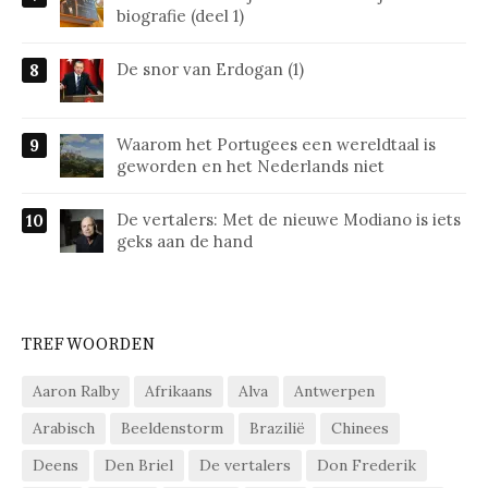
biografie (deel 1)
De snor van Erdogan (1)
Waarom het Portugees een wereldtaal is
geworden en het Nederlands niet
De vertalers: Met de nieuwe Modiano is iets
geks aan de hand
TREFWOORDEN
Aaron Ralby
Afrikaans
Alva
Antwerpen
Arabisch
Beeldenstorm
Brazilië
Chinees
Deens
Den Briel
De vertalers
Don Frederik