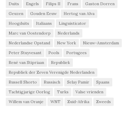
Duits
Engels
Filips II
Frans
Gaston Dorren
Geuzen
Gouden Eeuw
Hertog van Alva
Hoogduits
Italiaans
Linguisticator
Marc van Oostendorp
Nederlands
Nederlandse Opstand
New York
Nieuw-Amsterdam
Peter Stuyvesant
Pools
Portugees
René van Stipriaan
Republiek
Republiek der Zeven Verenigde Nederlanden
Russell Shorto
Russisch
Selay Pamir
Spaans
Tachtigjarige Oorlog
Turks
Valse vrienden
Willem van Oranje
WNT
Zuid-Afrika
Zweeds