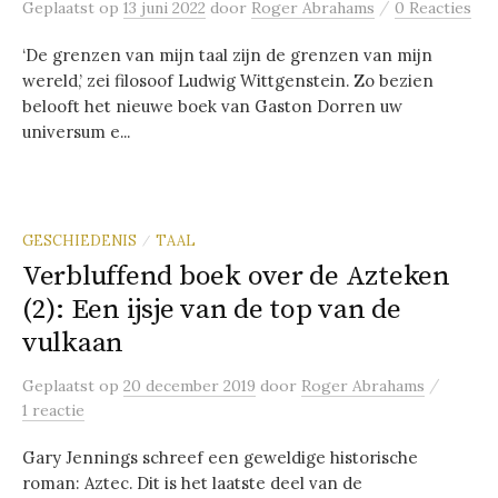
/
Geplaatst
op
13 juni 2022
door
Roger Abrahams
0 Reacties
‘De grenzen van mijn taal zijn de grenzen van mijn
wereld,’ zei filosoof Ludwig Wittgenstein. Zo bezien
belooft het nieuwe boek van Gaston Dorren uw
universum e...
GESCHIEDENIS
TAAL
/
Verbluffend boek over de Azteken
(2): Een ijsje van de top van de
vulkaan
/
Geplaatst
op
20 december 2019
door
Roger Abrahams
1 reactie
Gary Jennings schreef een geweldige historische
roman: Aztec. Dit is het laatste deel van de