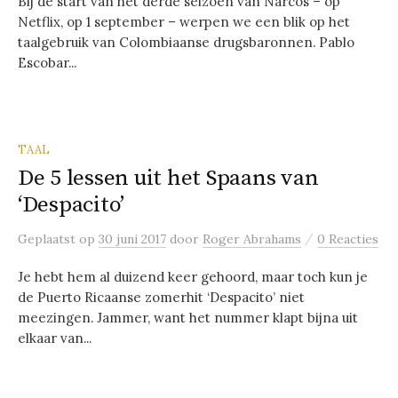
Bij de start van het derde seizoen van Narcos – op
Netflix, op 1 september – werpen we een blik op het
taalgebruik van Colombiaanse drugsbaronnen. Pablo
Escobar...
TAAL
De 5 lessen uit het Spaans van
‘Despacito’
/
Geplaatst
op
30 juni 2017
door
Roger Abrahams
0 Reacties
Je hebt hem al duizend keer gehoord, maar toch kun je
de Puerto Ricaanse zomerhit ‘Despacito’ niet
meezingen. Jammer, want het nummer klapt bijna uit
elkaar van...