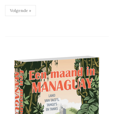
Berichten
Volgende »
paginering