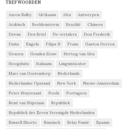
TREFWOORDEN
Aaron Ralby
Afrikaans
Alva
Antwerpen
Arabisch
Beeldenstorm
Brazilië
Chinees
Deens
Den Briel
De vertalers
Don Frederik
Duits
Engels
Filips II
Frans
Gaston Dorren
Geuzen
Gouden Eeuw
Hertog van Alva
Hoogduits
Italiaans
Linguisticator
Marc van Oostendorp
Nederlands
Nederlandse Opstand
New York
Nieuw-Amsterdam
Peter Stuyvesant
Pools
Portugees
René van Stipriaan
Republiek
Republiek der Zeven Verenigde Nederlanden
Russell Shorto
Russisch
Selay Pamir
Spaans