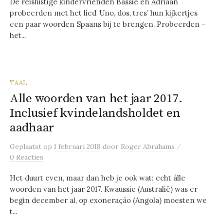
De reislustige kindervrienden Bassie en Adriaan
probeerden met het lied ‘Uno, dos, tres’ hun kijkertjes
een paar woorden Spaans bij te brengen. Probeerden –
het...
TAAL
Alle woorden van het jaar 2017.
Inclusief kvindelandsholdet en
aadhaar
/
Geplaatst
op
1 februari 2018
door
Roger Abrahams
0 Reacties
Het duurt even, maar dan heb je ook wat: echt álle
woorden van het jaar 2017. Kwaussie (Australië) was er
begin december al, op exoneração (Angola) moesten we
t...