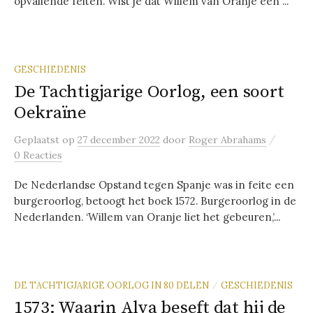
opvallende feiten. Wist je dat Willem van Oranje een ...
GESCHIEDENIS
De Tachtigjarige Oorlog, een soort
Oekraïne
/
Geplaatst
op
27 december 2022
door
Roger Abrahams
0 Reacties
De Nederlandse Opstand tegen Spanje was in feite een
burgeroorlog, betoogt het boek 1572. Burgeroorlog in de
Nederlanden. ‘Willem van Oranje liet het gebeuren,’...
DE TACHTIGJARIGE OORLOG IN 80 DELEN
GESCHIEDENIS
/
1573: Waarin Alva beseft dat hij de