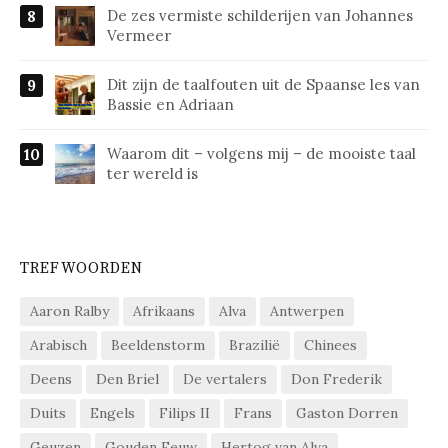
De zes vermiste schilderijen van Johannes
Vermeer
Dit zijn de taalfouten uit de Spaanse les van
Bassie en Adriaan
Waarom dit – volgens mij – de mooiste taal
ter wereld is
TREFWOORDEN
Aaron Ralby
Afrikaans
Alva
Antwerpen
Arabisch
Beeldenstorm
Brazilië
Chinees
Deens
Den Briel
De vertalers
Don Frederik
Duits
Engels
Filips II
Frans
Gaston Dorren
Geuzen
Gouden Eeuw
Hertog van Alva