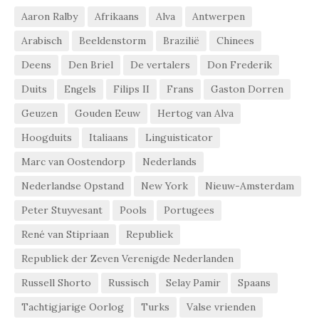
Aaron Ralby
Afrikaans
Alva
Antwerpen
Arabisch
Beeldenstorm
Brazilië
Chinees
Deens
Den Briel
De vertalers
Don Frederik
Duits
Engels
Filips II
Frans
Gaston Dorren
Geuzen
Gouden Eeuw
Hertog van Alva
Hoogduits
Italiaans
Linguisticator
Marc van Oostendorp
Nederlands
Nederlandse Opstand
New York
Nieuw-Amsterdam
Peter Stuyvesant
Pools
Portugees
René van Stipriaan
Republiek
Republiek der Zeven Verenigde Nederlanden
Russell Shorto
Russisch
Selay Pamir
Spaans
Tachtigjarige Oorlog
Turks
Valse vrienden