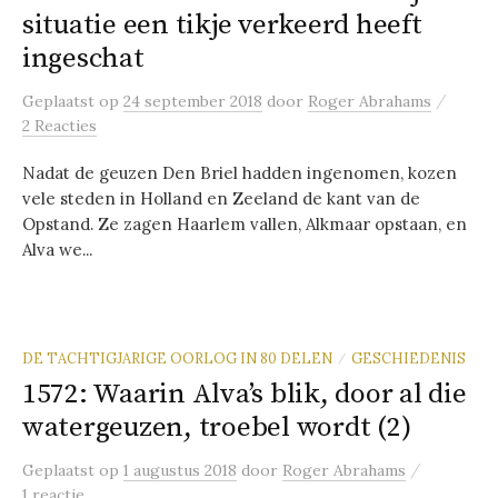
situatie een tikje verkeerd heeft
ingeschat
/
Geplaatst
op
24 september 2018
door
Roger Abrahams
2 Reacties
Nadat de geuzen Den Briel hadden ingenomen, kozen
vele steden in Holland en Zeeland de kant van de
Opstand. Ze zagen Haarlem vallen, Alkmaar opstaan, en
Alva we...
DE TACHTIGJARIGE OORLOG IN 80 DELEN
GESCHIEDENIS
/
1572: Waarin Alva’s blik, door al die
watergeuzen, troebel wordt (2)
/
Geplaatst
op
1 augustus 2018
door
Roger Abrahams
1 reactie