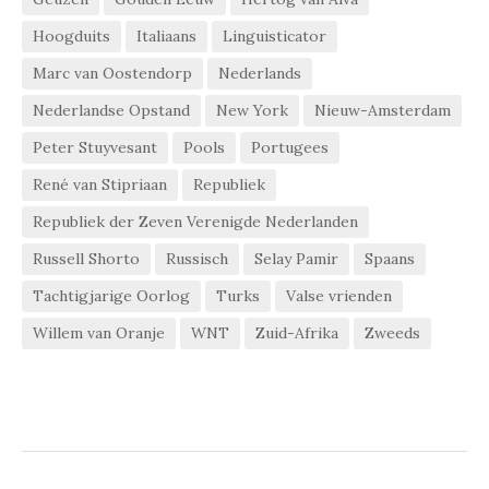
Hoogduits
Italiaans
Linguisticator
Marc van Oostendorp
Nederlands
Nederlandse Opstand
New York
Nieuw-Amsterdam
Peter Stuyvesant
Pools
Portugees
René van Stipriaan
Republiek
Republiek der Zeven Verenigde Nederlanden
Russell Shorto
Russisch
Selay Pamir
Spaans
Tachtigjarige Oorlog
Turks
Valse vrienden
Willem van Oranje
WNT
Zuid-Afrika
Zweeds