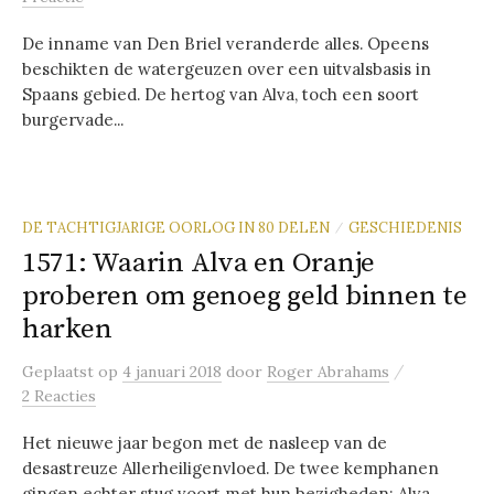
De inname van Den Briel veranderde alles. Opeens
beschikten de watergeuzen over een uitvalsbasis in
Spaans gebied. De hertog van Alva, toch een soort
burgervade...
DE TACHTIGJARIGE OORLOG IN 80 DELEN
GESCHIEDENIS
/
1571: Waarin Alva en Oranje
proberen om genoeg geld binnen te
harken
/
Geplaatst
op
4 januari 2018
door
Roger Abrahams
2 Reacties
Het nieuwe jaar begon met de nasleep van de
desastreuze Allerheiligenvloed. De twee kemphanen
gingen echter stug voort met hun bezigheden: Alva